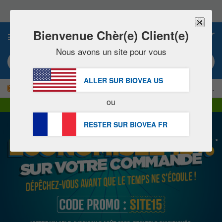
Veuillez
noter
:
Ce
Bienvenue Chèr(e) Client(e)
0
site
Web
Nous avons un site pour vous
comprend
Mot clé ou numéro d’article
un
système
ALLER SUR BIOVEA
US
d'accessibilité.
|
-15 % MAINTENANT !
LIVRAISON OFFERTE
dès 60,00 € »
ou
Livraison DHL Express | TVA incluse
RESTER SUR BIOVEA
FR