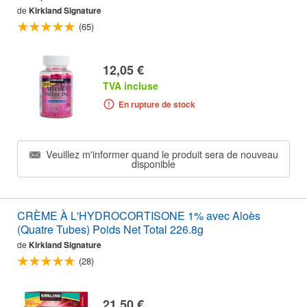
de
Kirkland Signature
(65)
12,05 €
TVA incluse
En rupture de stock
Veuillez m'informer quand le produit sera de nouveau
disponible
CRÈME À L'HYDROCORTISONE 1% avec Aloès
(Quatre Tubes) Poids Net Total 226.8g
de
Kirkland Signature
(28)
21,50 €