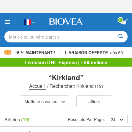
Veuillez
noter
:
Ce
0
site
Web
comprend
Mot clé ou numéro d’article
un
système
d'accessibilité.
|
-15 % MAINTENANT !
LIVRAISON OFFERTE
dès 60,00 € »
Livraison DHL Express | TVA incluse
“Kirkland”
Accueil
/
Rechercher: Kirkland
(19)
Meilleures ventes
affiner
Articles
(19)
Résultats Par Page:
24