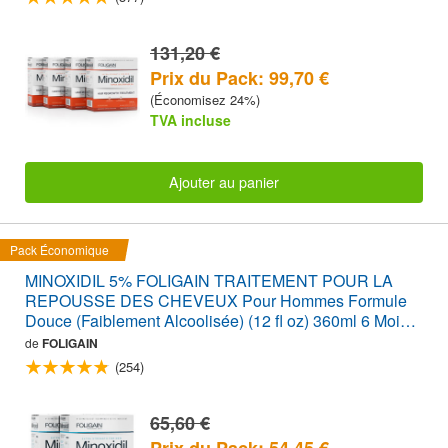
131,20 €
Prix du Pack: 99,70 €
(Économisez 24%)
TVA incluse
Ajouter au panier
Pack Économique
MINOXIDIL 5% FOLIGAIN TRAITEMENT POUR LA
REPOUSSE DES CHEVEUX Pour Hommes Formule
Douce (Faiblement Alcoolisée) (12 fl oz) 360ml 6 Mois
d'Approvisionnement
de
FOLIGAIN
(254)
65,60 €
Prix du Pack: 54,45 €