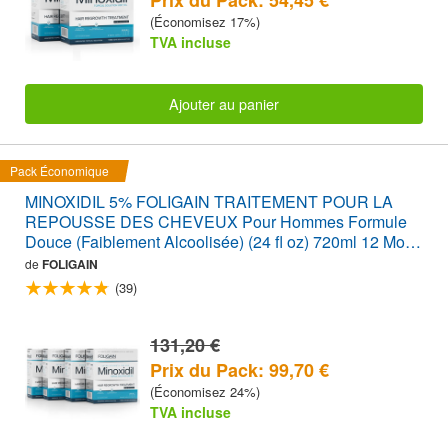
(Économisez 17%)
TVA incluse
Ajouter au panier
Pack Économique
MINOXIDIL 5% FOLIGAIN TRAITEMENT POUR LA
REPOUSSE DES CHEVEUX Pour Hommes Formule
Douce (Faiblement Alcoolisée) (24 fl oz) 720ml 12 Mois
d'Approvisionnement
de
FOLIGAIN
(39)
131,20 €
Prix du Pack: 99,70 €
(Économisez 24%)
TVA incluse