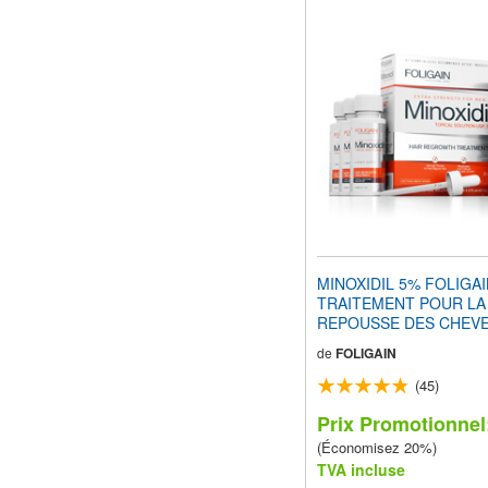
MINOXIDIL 5% FOLIGA
TRAITEMENT POUR LA
REPOUSSE DES CHEVE
Hommes (6 fl oz) 180ml
de
FOLIGAIN
d'Approvisionnement +
SUPPLÉMENT POUR S
(45)
LA REPOUSSE DES CH
Comprimés PACK ÉCO
Prix Promotionnel:
(Économisez 20%)
TVA incluse