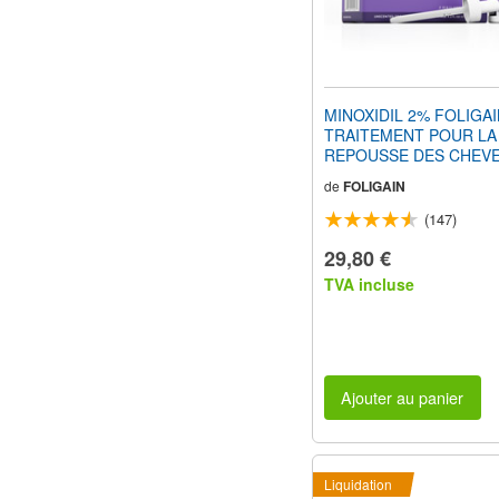
MINOXIDIL 2% FOLIGA
TRAITEMENT POUR LA
REPOUSSE DES CHEVE
Femmes (6 fl oz) 180ml 
de
FOLIGAIN
d'Approvisionnement
(147)
29,80 €
TVA incluse
Ajouter au panier
Liquidation