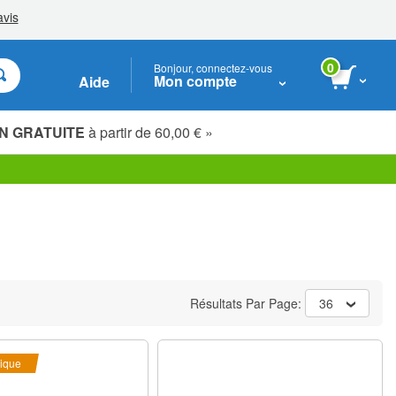
0
Bonjour, connectez-vous
Mon compte
Aide
N GRATUITE
à partir de 60,00 € »
Étudiants, seniors & travailleurs essentiels
Résultats Par Page:
36
ique