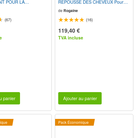
NT POUR LA
REPOUSSE DES CHEVEUX Pour
 DES CHEVEUX Pour
Femmes (3 Mois
de
Rogaine
 Mois
d’Approvisionnement)
onnement)
(67)
(16)
119,40 €
e
TVA incluse
u panier
Ajouter au panier
ique
Pack Économique