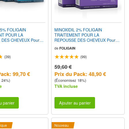
 5% FOLIGAIN
MINOXIDIL 2% FOLIGAIN
NT POUR LA
TRAITEMENT POUR LA
 DES CHEVEUX Pour
REPOUSSE DES CHEVEUX Pour
rmule Douce
Femmes (12 fl oz) 360ml 6 Mois
de
FOLIGAIN
Alcoolisée) (24 fl oz)
d'Approvisionnement
ois d'Approvisionnement
(39)
(99)
59,60 €
Pack: 99,70 €
Prix du Pack: 48,90 €
z 24%)
(Économisez 18%)
e
TVA incluse
u panier
Ajouter au panier
ique
Nouveau