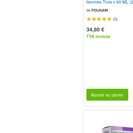
femmes Trois x 60 ML (
Bouteilles 3 mois
de
FOLIGAIN
d'approvisionnement
(3)
34,80 €
TVA incluse
Ajouter au panier