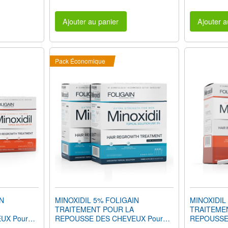
Ajouter au panier
Ajouter a
Pack Économique
IN
MINOXIDIL 5% FOLIGAIN
MINOXIDIL
TRAITEMENT POUR LA
TRAITEME
UX Pour
REPOUSSE DES CHEVEUX Pour
REPOUSSE
l 12 Mois
Hommes Formule Douce
Hommes (2 f