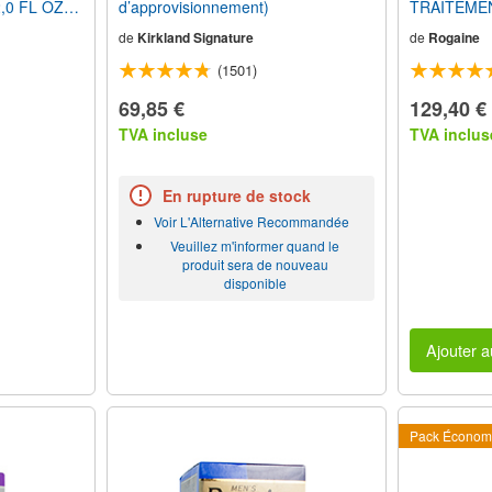
2,0 FL OZ)
d’approvisionnement)
TRAITEME
REPOUSSE
de
Kirkland Signature
de
Rogaine
Hommes (3
d’Approvisi
(1501)
69,85 €
129,40 €
TVA incluse
TVA inclus
En rupture de stock
Voir L'Alternative Recommandée
Veuillez m'informer quand le
produit sera de nouveau
disponible
Ajouter a
Pack Économ