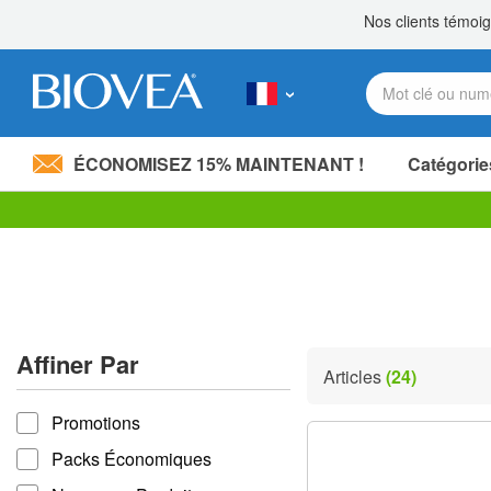
ÉCONOMISEZ 15% MAINTENANT !
Catégorie
Partagez 20,00 €
avec un proche! »
Veuillez
noter
:
Ce
site
Web
comprend
Affiner Par
un
Articles
(24)
système
Affiner par
d'accessibilité.
Promotions
Appuyez
sur
Packs Économiques
Ctrl-
F11