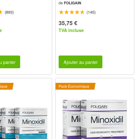
de
FOLIGAIN
ionnement
59ml 1 Mois d’Approvisionnement
(893)
(145)
35,75 €
e
TVA incluse
u panier
Ajouter au panier
ique
Pack Économique