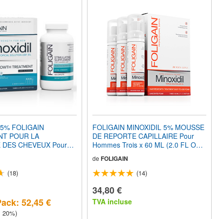
 5% FOLIGAIN
FOLIGAIN MINOXIDIL 5% MOUSSE
NT POUR LA
DE REPORTE CAPILLAIRE Pour
 DES CHEVEUX Pour
Hommes Trois x 60 ML (2.0 FL OZ)
rmule Douce
Bouteilles Fourniture de 3 Mois
de
FOLIGAIN
Alcoolisée) (6 fl oz)
is d'Approvisionnement
(18)
(14)
IN SUPPLÉMENT POUR
 LA REPOUSSE DES
34,80 €
20 Comprimés PACK
Pack: 52,45 €
TVA incluse
QUE
z 20%)