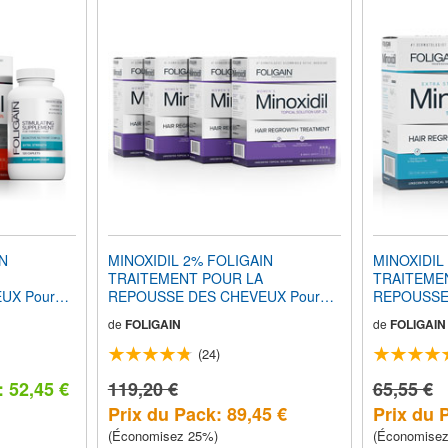
IN
MINOXIDIL 2% FOLIGAIN
MINOXIDIL
TRAITEMENT POUR LA
TRAITEME
UX Pour
REPOUSSE DES CHEVEUX Pour
REPOUSSE
 3 Mois
Femmes (24 fl oz) 720ml 12 Mois
Hommes Fo
de
FOLIGAIN
de
FOLIGAIN
 FOLIGAIN
d'Approvisionnement
(Faiblement 
TIMULER
180ml 3 Mo
(24)
EVEUX 120
+ FOLIGA
NOMIQUE
 52,45 €
119,20 €
STIMULER
65,55 €
CHEVEUX 1
Prix du Pack: 89,45 €
Prix du 
ÉCONOMI
(Économisez 25%)
(Économise