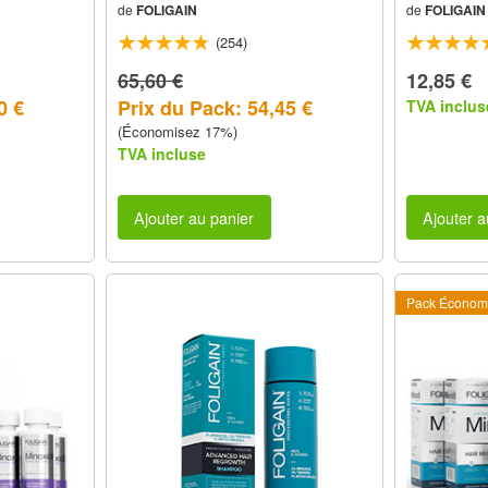
de
FOLIGAIN
de
FOLIGAIN
(Faiblement Alcoolisée) (12 fl oz)
d'Approvis
360ml 6 Mois d'Approvisionnement
(254)
65,60 €
12,85 €
0 €
Prix du Pack: 54,45 €
TVA inclus
(Économisez 17%)
TVA incluse
Ajouter au panier
Ajouter a
Pack Économ