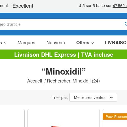
s
Marques
Nouveau
Offres
LIVRAISO
Articles en Promotion
Livraison DHL Express | TVA incluse
Packs Économiques
“Minoxidil”
Liquidation
Accueil
/
Rechercher: Minoxidil
(24)
Trier par:
Meilleures ventes
Pack Économ