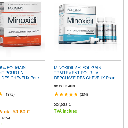
 5% FOLIGAIN
MINOXIDIL 5% FOLIGAIN
NT POUR LA
TRAITEMENT POUR LA
 DES CHEVEUX Pour
REPOUSSE DES CHEVEUX Pour
 fl oz) 360ml 6 Mois
Hommes Formule Douce
de
FOLIGAIN
ionnement
(Faiblement Alcoolisée) (6 fl oz)
180ml 3 Mois d'Approvisionnement
(1372)
(234)
32,80 €
Pack: 53,80 €
TVA incluse
z 18%)
e