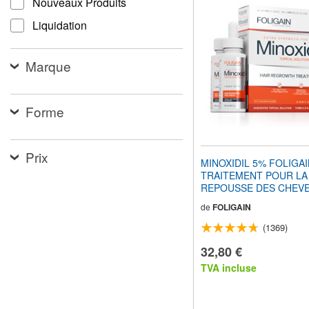
Nouveaux Produits
pour
adapter
Liquidation
le
site
Web
Marque
aux
malvoyants
qui
utilisent
Forme
un
lecteur
d'écran ;
Prix
Appuyez
MINOXIDIL 5% FOLIGA
sur
TRAITEMENT POUR LA
Ctrl-
REPOUSSE DES CHEVE
F10
Hommes (6 fl oz) 180ml
pour
de
FOLIGAIN
d'Approvisionnement
ouvrir
(1369)
un
menu
32,80 €
d'accessibilité.
TVA incluse