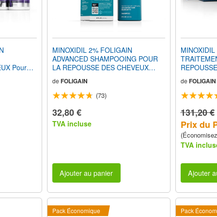
IN
MINOXIDIL 2% FOLIGAIN
MINOXIDIL
ADVANCED SHAMPOOING POUR
TRAITEME
UX Pour
LA REPOUSSE DES CHEVEUX
REPOUSSE
3 Mois
avec Trioxidil® 2% (8oz) 240ml
Hommes Fo
de
FOLIGAIN
de
FOLIGAIN
(Faiblement 
720ml 12 M
(73)
32,80 €
131,20 €
Prix du 
TVA incluse
(Économise
TVA inclus
Ajouter au panier
Ajouter a
Pack Économique
Pack Économ