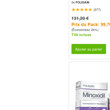
de
FOLIGAIN
d'Approvisionnement
(377)
131,20 €
Prix du Pack: 99,7
(Économisez 24%)
TVA incluse
Ajouter au panier