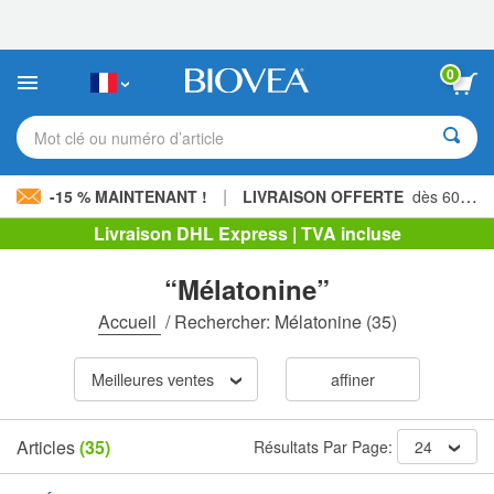
Veuillez
noter
:
Ce
0
site
Web
comprend
Mot clé ou numéro d’article
un
système
d'accessibilité.
|
-15 % MAINTENANT !
LIVRAISON OFFERTE
dès 60,00 € »
Livraison DHL Express | TVA incluse
“Mélatonine”
Accueil
/
Rechercher: Mélatonine
(35)
Meilleures ventes
affiner
Articles
(35)
Résultats Par Page:
24