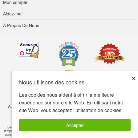
Mon compte
Aidez-moi
À Propos De Nous
×
Nous utilisons des cookies
Les cookies nous aident à offrir la meilleure
expérience sur notre site Web. En utilisant notre
Accessibilité
Termes d’utilisation
Confidentialité
Sécurité
site Web, vous acceptez l'utilisation de cookies.
© Copyright 2001-2026 BIOVEA. Tous droits réservés.
Accepter
Les informations sur ce site sont fournies à titre informatif seulement et ne visent pas à
remplacer les conseils de votre médecin ou de tout autre professionnel de la santé. Veuillez
consulter un professionnel de la santé si vous avez des questions de nature médicale
Lire