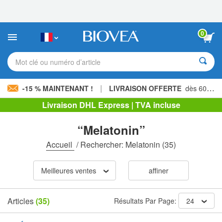
Veuillez
noter
:
Ce
0
site
Web
comprend
Mot clé ou numéro d’article
un
système
d'accessibilité.
|
-15 % MAINTENANT !
LIVRAISON OFFERTE
dès 60,00 € »
Livraison DHL Express | TVA incluse
“Melatonin”
Accueil
/
Rechercher: Melatonin
(35)
Meilleures ventes
affiner
Articles
(35)
Résultats Par Page:
24