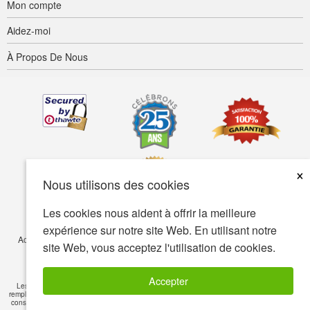
Mon compte
Aidez-moi
À Propos De Nous
×
Nous utilisons des cookies
Les cookies nous aident à offrir la meilleure
expérience sur notre site Web. En utilisant notre
Accessibilité
Termes d’utilisation
Confidentialité
Sécurité
site Web, vous acceptez l'utilisation de cookies.
© Copyright 2001-2026 BIOVEA. Tous droits réservés.
Accepter
Les informations sur ce site sont fournies à titre informatif seulement et ne visent pas à
remplacer les conseils de votre médecin ou de tout autre professionnel de la santé. Veuillez
consulter un professionnel de la santé si vous avez des questions de nature médicale
Lire