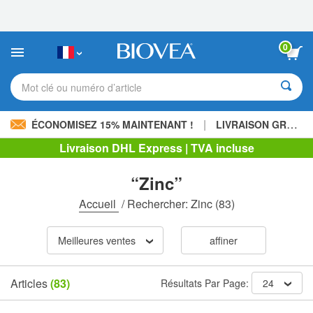
Veuillez
noter
:
Ce
0
site
Web
comprend
Mot clé ou numéro d’article
un
système
d'accessibilité.
|
ÉCONOMISEZ 15% MAINTENANT !
LIVRAISON GRATUITE
Livraison DHL Express | TVA incluse
“Zinc”
Accueil
/
Rechercher: Zinc
(83)
Meilleures ventes
affiner
Articles
(83)
Résultats Par Page:
24