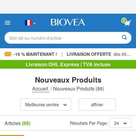
Veuillez
noter
:
Ce
0
site
Web
comprend
Mot clé ou numéro d’article
un
système
d'accessibilité.
|
-15 % MAINTENANT !
LIVRAISON OFFERTE
dès 60,00 € »
Livraison DHL Express | TVA incluse
Nouveaux Produits
Accueil
/
Nouveaux Produits
(88)
Meilleures ventes
affiner
Articles
(88)
Résultats Par Page:
24