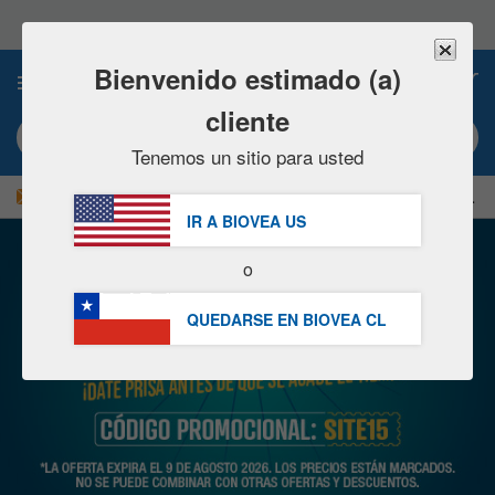
Nota:
este
sitio
web
Bienvenido estimado (a)
0
incluye
un
cliente
sistema
Búsqueda por palabra clave o nº artículo
de
Tenemos un sitio para usted
accesibilidad.
|
¡AHORRE UN 15 % AHORA!
GRATUITA
Entrega $62.700 »
IR A BIOVEA
US
o
QUEDARSE EN BIOVEA
CL