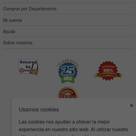
Comprar por Departamento
Mi cuenta
Ayuda
Sobre nosotros
×
Usamos cookies
Las cookies nos ayudan a ofrecer la mejor
Accesibilidad
Condiciones de uso
Política de privacidad
experiencia en nuestro sitio web. Al utilizar nuestro
Política de seguridad