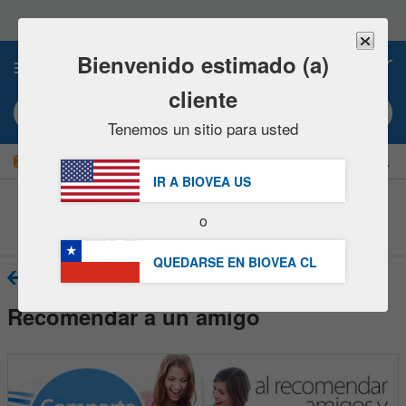
Nota:
este
sitio
web
Bienvenido estimado (a)
0
incluye
un
cliente
sistema
Búsqueda por palabra clave o nº artículo
de
Tenemos un sitio para usted
accesibilidad.
|
¡AHORRE UN 15 % AHORA!
GRATUITA
Entrega $62.700 »
IR A BIOVEA
US
o
Centro de Asistencia al cliente
QUEDARSE EN BIOVEA
CL
Volver
Recomendar a un amigo