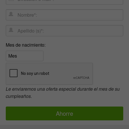
e-
Nombre*:
mail
Apellido
(s)*:
Mes
Mes de nacimiento:
de
nacimiento:
Le enviaremos una oferta especial durante el mes de su
cumpleaños.