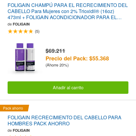
FOLIGAIN CHAMPÚ PARA EL RECRECIMIENTO DEL
CABELLO Para Mujeres con 2% Trioxidil® (16oz)
473ml + FOLIGAIN ACONDICIONADOR PARA EL
RECRECIMIENTO DEL CABELLO Para Mujeres con
de
FOLIGAIN
2% Trioxidil® (16oz)473ml PACK AHORRO
(5)
$69.211
Precio del Pack: $55.368
(Ahorre 20%)
Añadir al carrito
Pack ahorro
FOLIGAIN RECRECIMIENTO DEL CABELLO PARA
HOMBRES PACK AHORRO
de
FOLIGAIN