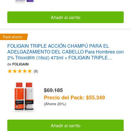
Añadir al carrito
Pack ahorro
FOLIGAIN TRIPLE ACCIÓN CHAMPÚ PARA EL
ADELGAZAMIENTO DEL CABELLO Para Hombres con
2% Trioxidil® (16oz) 473ml + FOLIGAIN TRIPLE
ACCIÓN ACONDICIONADOR PARA EL
de
FOLIGAIN
ADELGAZAMIENTO DEL CABELLO Para Hombres con
(8)
2% Trioxidil® (16oz) 473ml PACK AHORRO
$69.185
Precio del Pack: $55.349
(Ahorre 20%)
Añadir al carrito