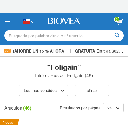
Nota:
este
sitio
web
0
incluye
un
sistema
Búsqueda por palabra clave o nº artículo
de
accesibilidad.
|
¡AHORRE UN 15 % AHORA!
GRATUITA
Entrega $62.900 »
“Foligain”
Inicio
/
Buscar: Foligain
(46)
Los más vendidos
afinar
Artículos
(46)
Resultados por página:
24
Nuevo