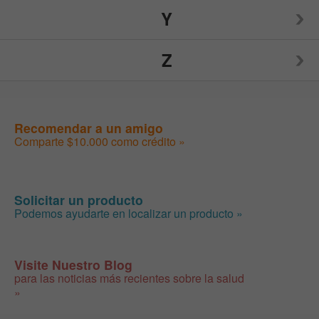
NUCO
Spry
TIGI
Y
Visine
Weider
Xlear
Burt's Bees
Nutiva
Sunwarrior
Toms of Maine
Z
Weleda
Yogi
Nutrition Now
Swanson
Traditional Medicinals
Wellements
Your Super
ZAND
Recomendar a un amigo
SweetLeaf
Trojan
WildSide Pet Products
Youtheory
Comparte $10.000 como crédito »
Zhou
Tylenol
Woodstock
Yumearth Organics
Zyrtec
Solicitar un producto
Podemos ayudarte en localizar un producto »
Visite Nuestro Blog
para las noticias más recientes sobre la salud
»