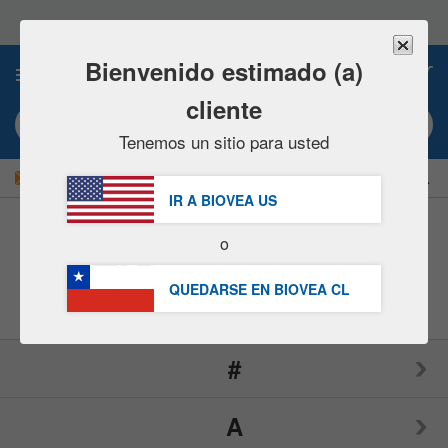
Nota:
este
sitio
web
Bienvenido estimado (a)
0
incluye
un
cliente
sistema
Búsqueda por palabra clave o nº artículo
de
Tenemos un sitio para usted
accesibilidad.
|
¡AHORRE UN 15 % AHORA!
GRATUITA
Entrega $62.700 »
IR A BIOVEA
US
Marcas
(195)
o
QUEDARSE EN BIOVEA
CL
#
A
1LifeScience