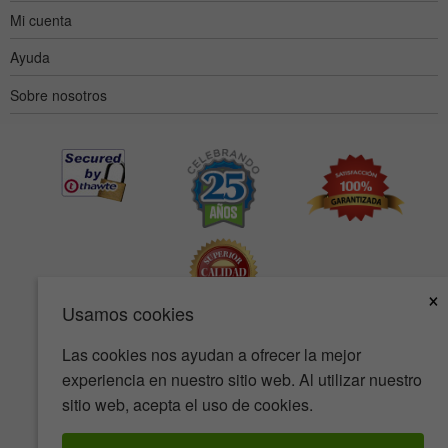
Mi cuenta
Ayuda
Sobre nosotros
×
Usamos cookies
Las cookies nos ayudan a ofrecer la mejor
Accesibilidad
Condiciones de uso
Política de privacidad
experiencia en nuestro sitio web. Al utilizar nuestro
Política de seguridad
sitio web, acepta el uso de cookies.
© Copyright 2001-2026 BIOVEA Todos los derechos reservados