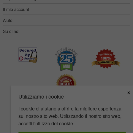
Il mio account
Aiuto
Su di noi
×
Utilizziamo i cookie
I cookie ci aiutano a offrire la migliore esperienza
Accessibilità
Termini d'uso
Tutela della privacy
sul nostro sito web. Utilizzando il nostro sito web,
Tutela della sicurezza
accetti l'utilizzo dei cookie.
© Copyright 2001-2026 BIOVEA. Tutti i diritti riservati