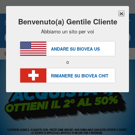
Nota:
questo
sito
Web
Benvenuto(a) Gentile Cliente
0
include
un
Abbiamo un sito per voi
sistema
Ricerca per parola chiave o # prodotto
di
accessibilità.
ANDARE SU BIOVEA
US
|
RISPARMIATE ORA IL 15%!
Consegna
GRATIS
oltre CHF 56.00 »
o
RIMANERE SU BIOVEA
CHIT