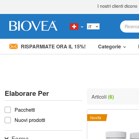
RISPARMIATE ORA IL 15%!
Categorie
Nota:
questo
sito
Web
include
un
sistema
Elaborare Per
di
Articoli
(6)
accessibilità.
Elaborare per
Premi
Pacchetti
Control-
F11
Novità
Nuovi prodotti
per
adattare
il
Forma
sito