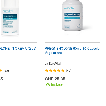
ONE IN CREMA (2 oz)
PREGNENOLONE 50mg 60 Capsule
Vegetariane
da
EuroVital
(83)
(40)
25
CHF 25.35
e
IVA incluse