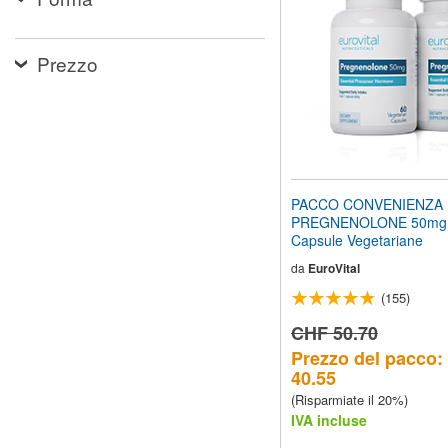
web
ai
non
Prezzo
vedenti
che
utilizzano
uno
screen
reader;
Premi
Control-
PACCO CONVENIENZA
F10
PREGNENOLONE 50mg
per
Capsule Vegetariane
aprire
un
da
EuroVital
menu
(155)
di
accessibilità.
CHF 50.70
Prezzo del pacco
40.55
(Risparmiate il 20%)
IVA incluse