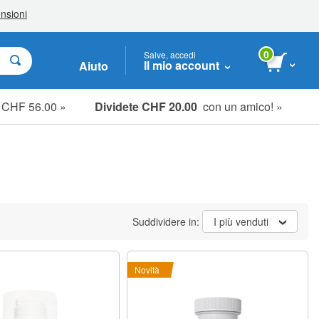
0
Salve, accedi
Il mio account
Aiuto
e CHF 56.00 »
Dividete CHF 20.00
con un amico! »
Suddividere in:
I più venduti
Novità