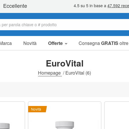
Marca
Novità
Offerte
Consegna
GRATIS
oltr
Articoli in offerta
Pacchetti
EuroVital
Liquidazione
Homepage
/
EuroVital
(6)
Novità