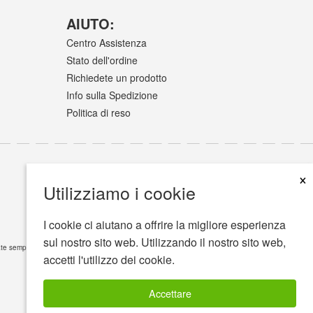
AIUTO:
Centro Assistenza
Stato dell'ordine
Richiedete un prodotto
Info sulla Spedizione
Politica di reso
×
Utilizziamo i cookie
I cookie ci aiutano a offrire la migliore esperienza
sul nostro sito web. Utilizzando il nostro sito web,
e sempre il vostro medico o altri operatori sanitari qualificati, ponendo domande riguardo la
accetti l'utilizzo dei cookie.
Accettare