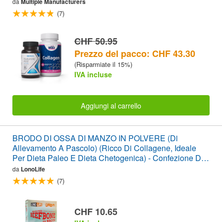
da
Multiple Manufacturers
(7)
CHF 50.95
Prezzo del pacco: CHF 43.30
(Risparmiate il 15%)
IVA incluse
Aggiungi al carrello
BRODO DI OSSA DI MANZO IN POLVERE (Di
Allevamento A Pascolo) (Ricco Di Collagene, Ideale
Per Dieta Paleo E Dieta Chetogenica) - Confezione Da
4 Bastoncini
da
LonoLife
(7)
CHF 10.65