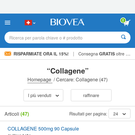
Nota:
questo
sito
Web
0
include
un
sistema
Ricerca per parola chiave o # prodotto
di
accessibilità.
|
RISPARMIATE ORA IL 15%!
Consegna
GRATIS
oltre CHF 56.00 »
“Collagene”
Homepage
/
Cercare: Collagene
(47)
I più venduti
raffinare
Articoli
(47)
Risultati per pagina:
24
COLLAGENE 500mg 90 Capsule