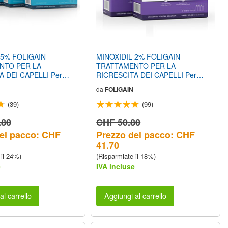
 5% FOLIGAIN
MINOXIDIL 2% FOLIGAIN
NTO PER LA
TRATTAMENTO PER LA
A DEI CAPELLI Per
RICRESCITA DEI CAPELLI Per
ula a Basso Contenuto
Donna (12 fl oz) 360ml Provvista di
da
FOLIGAIN
24 fl oz) 720ml Provvista
6 Mesi
(39)
(99)
.80
CHF 50.80
el pacco: CHF
Prezzo del pacco: CHF
41.70
 il 24%)
(Risparmiate il 18%)
e
IVA incluse
al carrello
Aggiungi al carrello