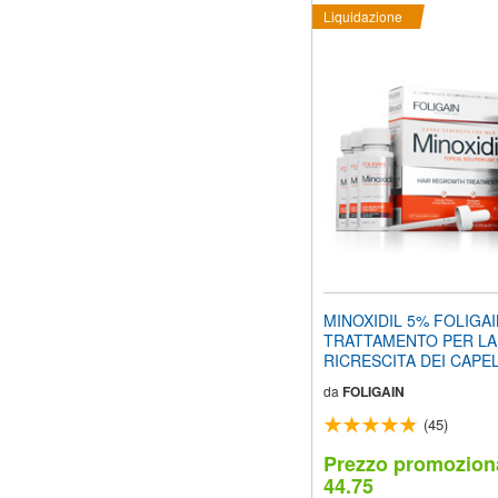
Liquidazione
MINOXIDIL 5% FOLIGA
TRATTAMENTO PER LA
RICRESCITA DEI CAPEL
Uomo (6 fl oz) 180ml Pro
da
FOLIGAIN
Mesi + FOLIGAIN INT
STIMOLANTE PER LA R
(45)
DEI CAPELLI 120 Comp
PACCO CONVENIENZA
Prezzo promozion
44.75