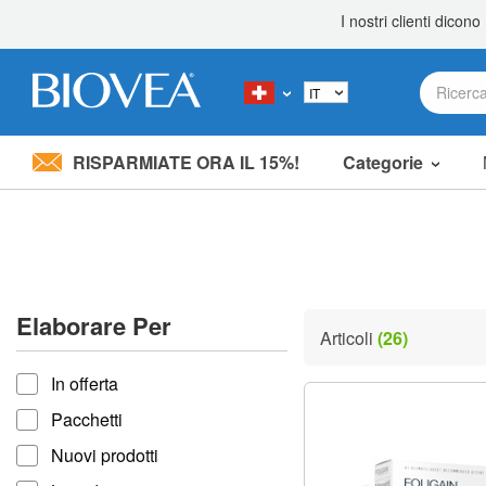
RISPARMIATE ORA IL 15%!
Categorie
Nota:
questo
sito
Web
include
un
sistema
Elaborare Per
di
Articoli
(26)
accessibilità.
Elaborare per
Premi
In offerta
Control-
F11
Pacchetti
per
adattare
Nuovi prodotti
il
sito