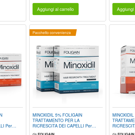
Aggiungi al carrello
Aggiungi 
Pacchetto convenienza
IN
MINOXIDIL 5% FOLIGAIN
MINOXIDIL
TRATTAMENTO PER LA
TRATTAME
LI Per
RICRESCITA DEI CAPELLI Per
RICRESCIT
ovvista di
Uomo (Formula a Basso Contenuto
Uomo (2 fl 
da
FOLIGAIN
da
FOLIGAIN