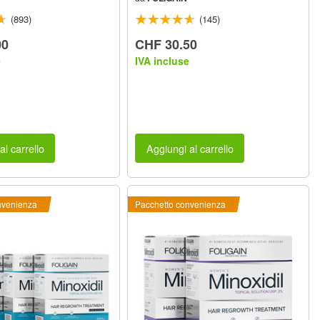
(893)
(145)
00
CHF 30.50
e
IVA incluse
al carrello
Aggiungi al carrello
nvenienza
Pacchetto convenienza