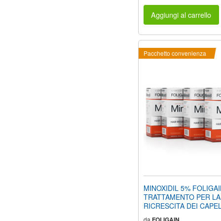
Aggiungi al carrello
Pacchetto convenienza
MINOXIDIL 5% FOLIGA
TRATTAMENTO PER LA
RICRESCITA DEI CAPEL
Uomo (24 fl oz) 720ml Pr
da
FOLIGAIN