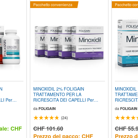
Pacchetto convenienza
Pacchetto co
IN
MINOXIDIL 2% FOLIGAIN
MINOXIDIL
TRATTAMENTO PER LA
TRATTAME
LI Per
RICRESCITA DEI CAPELLI Per
RICRESCIT
vvista di 3
Donna (24 fl oz) 720ml Provvista di
Uomo (Form
da
FOLIGAIN
da
FOLIGAIN
EGRATORE
12 Mesi
di Alcool) (
ICRESCITA
3 Mesi + 
(24)
resse
STIMOLANT
ale: CHF
CHF 101.60
DEI CAPEL
CHF 55.
PACCO CO
Prezzo del pacco: CHF
Prezzo d