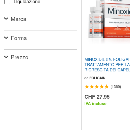
Liquidazione
web
ai
non
Marca
vedenti
che
utilizzano
uno
Forma
screen
reader;
Premi
Prezzo
Control-
MINOXIDIL 5% FOLIGA
F10
TRATTAMENTO PER LA
per
RICRESCITA DEI CAPEL
aprire
Uomo (6 fl oz) 180ml Pro
un
da
FOLIGAIN
Mesi
menu
(1369)
di
accessibilità.
CHF 27.95
IVA incluse