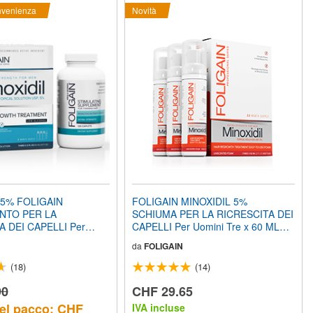
nvenienza
Novità
 5% FOLIGAIN
FOLIGAIN MINOXIDIL 5%
NTO PER LA
SCHIUMA PER LA RICRESCITA DEI
A DEI CAPELLI Per
CAPELLI Per Uomini Tre x 60 ML
ula a Basso Contenuto
(2.0 FL OZ) Bottiglie Fornitura di 3
da
FOLIGAIN
6 fl oz) 180ml Provvista di
Mesi
FOLIGAIN INTEGRATORE
(18)
(14)
E PER LA RICRESCITA
LI 120 Compresse
90
CHF 29.65
NVENIENZA
el pacco: CHF
IVA incluse