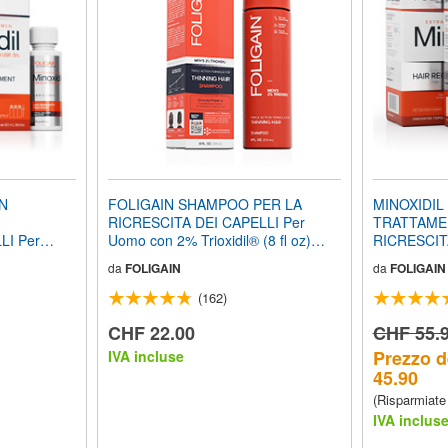
IN
FOLIGAIN SHAMPOO PER LA
MINOXIDIL
RICRESCITA DEI CAPELLI Per
TRATTAME
LI Per
Uomo con 2% Trioxidil® (8 fl oz)
RICRESCIT
vvista di 3
236ml
Uomo (12 fl
da
FOLIGAIN
da
FOLIGAIN
Mesi
(162)
CHF 22.00
CHF 55.
Prezzo d
IVA incluse
45.90
(Risparmiate
IVA inclus