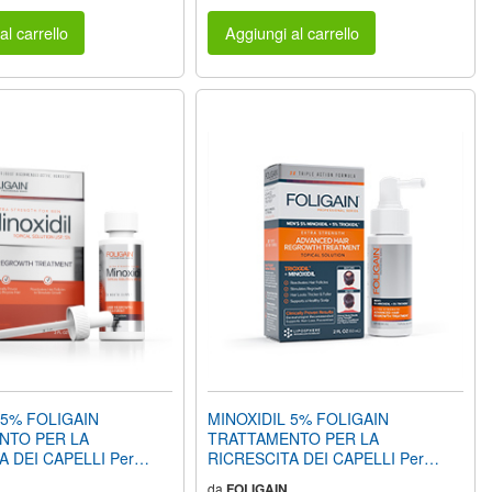
al carrello
Aggiungi al carrello
 5% FOLIGAIN
MINOXIDIL 5% FOLIGAIN
NTO PER LA
TRATTAMENTO PER LA
A DEI CAPELLI Per
RICRESCITA DEI CAPELLI Per
oz) 59ml Provvista di 1
Uomo con 5% Trioxidil® (2oz) 59ml
da
FOLIGAIN