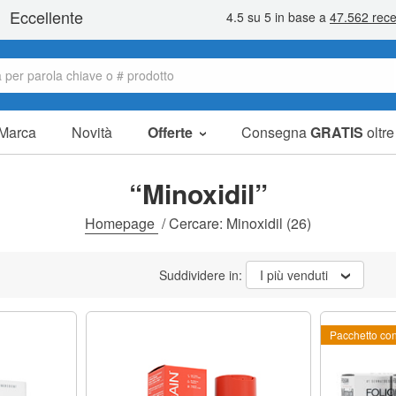
Marca
Novità
Offerte
Consegna
GRATIS
oltr
Articoli in offerta
Pacchetti
“Minoxidil”
Liquidazione
Homepage
/
Cercare: Minoxidil
(26)
Suddividere in:
I più venduti
Pacchetto co