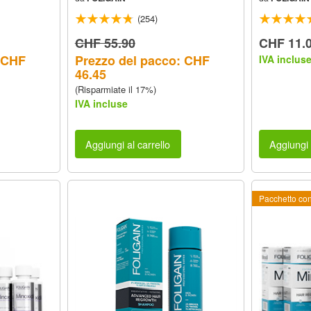
di Alcool) (12 fl oz) 360ml Provvista
Mese
di 6 Mesi
(254)
CHF 55.90
CHF 11.
: CHF
Prezzo del pacco: CHF
IVA inclus
46.45
(Risparmiate il 17%)
IVA incluse
Aggiungi al carrello
Aggiungi 
Pacchetto co