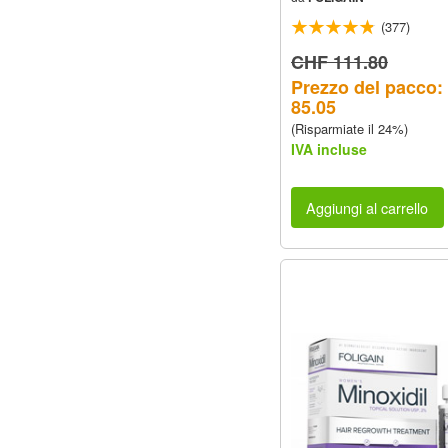
12 Mesi
(377)
CHF 111.80
Prezzo del pacco
85.05
(Risparmiate il 24%)
IVA incluse
Aggiungi al carrello