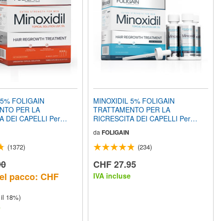
 5% FOLIGAIN
MINOXIDIL 5% FOLIGAIN
NTO PER LA
TRATTAMENTO PER LA
A DEI CAPELLI Per
RICRESCITA DEI CAPELLI Per
 oz) 360ml Provvista di 6
Uomo (Formula a Basso Contenuto
da
FOLIGAIN
di Alcool) (6 fl oz) 180ml Provvista di
3 Mesi
(1372)
(234)
90
CHF 27.95
el pacco: CHF
IVA incluse
 il 18%)
e