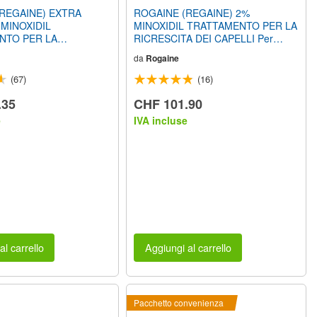
REGAINE) EXTRA
ROGAINE (REGAINE) 2%
MINOXIDIL
MINOXIDIL TRATTAMENTO PER LA
NTO PER LA
RICRESCITA DEI CAPELLI Per
 DEI CAPELLI per
Donne (Provvista di 3 mese)
da
Rogaine
ista di 3 mese)
(67)
(16)
.35
CHF 101.90
e
IVA incluse
al carrello
Aggiungi al carrello
Pacchetto convenienza