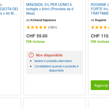
2%
MINOXIDIL 5% PER UOMO 6
ROGAINE (
ESCITA DEI
bottiglie x 60ml (Provvista da 6
FORTE 5% 
re x 60 ML
Mesi)
TRATTAME
esi di
RICRESCITA
da
Kirkland Signature
da
Rogaine
Uomo (Provv
(1501)
CHF 59.60
CHF 110
IVA incluse
IVA inclus
Non disponibile
Vedere il prodotto alternativo
Contattatemi quando il prodotto è
disponibile
Aggiungi 