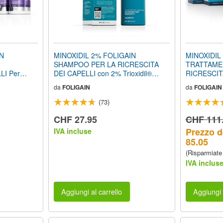
IN
MINOXIDIL 2% FOLIGAIN
MINOXIDIL
SHAMPOO PER LA RICRESCITA
TRATTAME
LI Per
DEI CAPELLI con 2% Trioxidil®
RICRESCIT
vvista di 3
(8oz) 240ml
Uomo (Form
da
FOLIGAIN
da
FOLIGAIN
di Alcool) (
di 12 Mesi
(73)
CHF 27.95
CHF 111
Prezzo d
IVA incluse
85.05
(Risparmiate
IVA inclus
Aggiungi al carrello
Aggiungi 