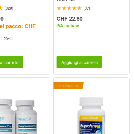
(329)
(37)
30
CHF 22.80
el pacco: CHF
IVA incluse
 il 20%)
e
al carrello
Aggiungi al carrello
Liquidazione