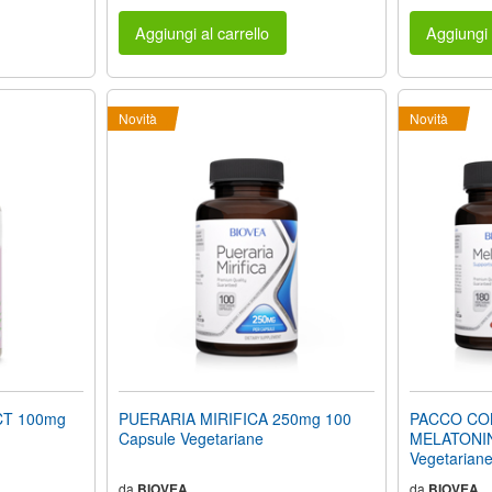
Aggiungi al carrello
Aggiungi 
Novità
Novità
T 100mg
PUERARIA MIRIFICA 250mg 100
PACCO CO
Capsule Vegetariane
MELATONIN
Vegetarian
da
BIOVEA
da
BIOVEA