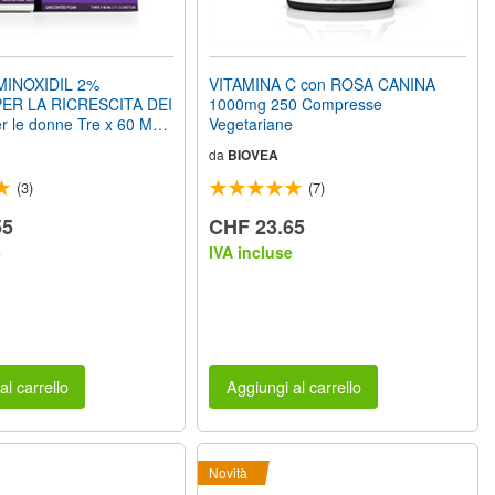
MINOXIDIL 2%
VITAMINA C con ROSA CANINA
ER LA RICRESCITA DEI
1000mg 250 Compresse
r le donne Tre x 60 ML
Vegetariane
Bottiglie 3 mesi di
da
BIOVEA
(3)
(7)
55
CHF 23.65
e
IVA incluse
al carrello
Aggiungi al carrello
Novità