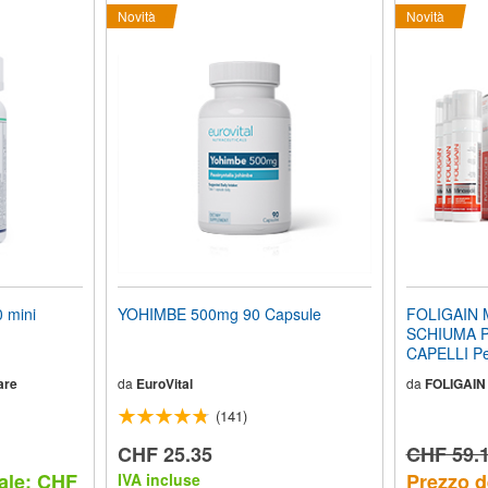
Novità
Novità
 mini
YOHIMBE 500mg 90 Capsule
FOLIGAIN 
SCHIUMA P
CAPELLI Pe
(2.0 FL OZ) 
are
da
EuroVital
da
FOLIGAIN
Mesi
(141)
CHF 25.35
CHF 59.
ale: CHF
Prezzo d
IVA incluse