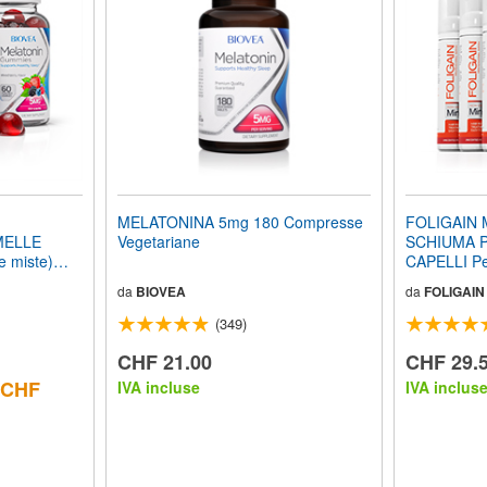
MELATONINA 5mg 180 Compresse
FOLIGAIN 
MELLE
Vegetariane
SCHIUMA P
 miste)
CAPELLI Pe
e
(2.0 FL OZ) 
da
BIOVEA
da
FOLIGAIN
Mesi
(349)
CHF 21.00
CHF 29.
: CHF
IVA incluse
IVA inclus