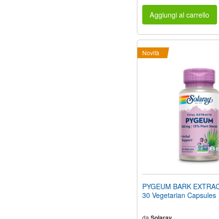
Aggiungi al carrello
Novità
PYGEUM BARK EXTRAC
30 Vegetarian Capsules
da
Solaray