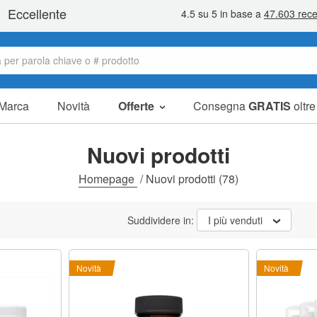
Marca
Novità
Offerte
Consegna
GRATIS
oltr
Articoli in offerta
Pacchetti
Nuovi prodotti
Liquidazione
Homepage
/
Nuovi prodotti
(78)
Suddividere in:
I più venduti
Novità
Novità