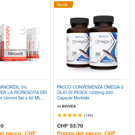
Novità
MINOXIDIL 5%
PACCO CONVENIENZA OMEGA-3
ER LA RICRESCITA DEI
OLIO DI PESCE 1200mg 200
r Uomini Sei x 60 ML
Capsule Morbide
Bottiglie Fornitura di 6
da
BIOVEA
(144)
10
CHF 33.70
el pacco: CHF
Prezzo del pacco: CHF