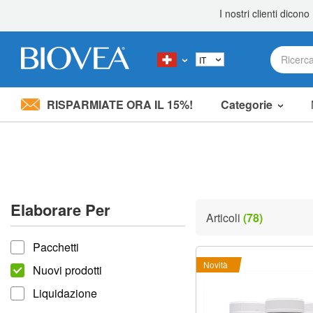
RISPARMIATE ORA IL 15%!
Categorie
Nota:
questo
sito
Web
include
un
sistema
Elaborare Per
di
Articoli
(78)
accessibilità.
Elaborare per
Premi
Pacchetti
Control-
F11
Novità
Nuovi prodotti
per
adattare
Liquidazione
il
sito