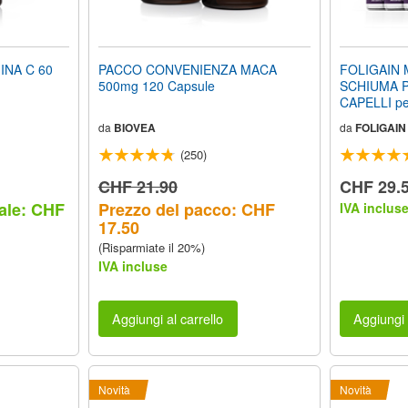
INA C 60
PACCO CONVENIENZA MACA
FOLIGAIN 
500mg 120 Capsule
SCHIUMA P
CAPELLI pe
(2,0 FL OZ) 
da
BIOVEA
da
FOLIGAIN
fornitura
(250)
CHF 21.90
CHF 29.
ale: CHF
Prezzo del pacco: CHF
IVA inclus
17.50
(Risparmiate il 20%)
IVA incluse
Aggiungi al carrello
Aggiungi 
Novità
Novità