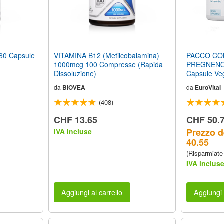
0 Capsule
VITAMINA B12 (Metilcobalamina)
PACCO CO
1000mcg 100 Compresse (Rapida
PREGNENO
Dissoluzione)
Capsule Ve
da
BIOVEA
da
EuroVital
(408)
CHF 13.65
CHF 50.
Prezzo d
IVA incluse
40.55
(Risparmiate
IVA inclus
Aggiungi al carrello
Aggiungi 