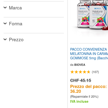
web
Marca
ai
non
vedenti
che
Forma
utilizzano
uno
screen
reader;
Prezzo
Premi
Control-
PACCO CONVENIENZA
F10
MELATONINA IN CARA
per
GOMMOSE 5mg (Bacche
aprire
180 Caramelle gommos
un
da
BIOVEA
menu
(107)
di
accessibilità.
CHF 45.15
Prezzo del pacco
36.20
(Risparmiate il 20%)
IVA incluse