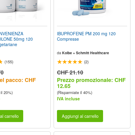
NVENIENZA
IBUPROFENE PM 200 mg 120
LONE 50mg 120
Compresse
getariane
da
Kolbe + Schmitt Healthcare
(155)
(2)
70
CHF 21.10
el pacco: CHF
Prezzo promozionale: CHF
12.65
 il 20%)
(Risparmiate il 40%)
e
IVA incluse
al carrello
Aggiungi al carrello