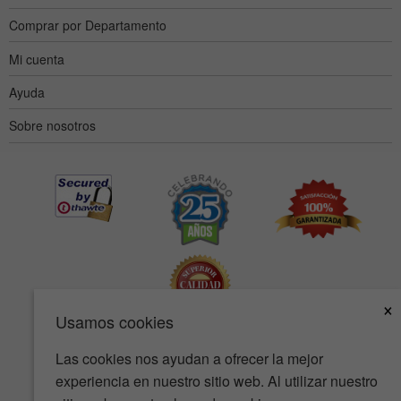
Comprar por Departamento
Mi cuenta
Ayuda
Sobre nosotros
×
Usamos cookies
Las cookies nos ayudan a ofrecer la mejor
Accesibilidad
Condiciones de uso
Política de privacidad
experiencia en nuestro sitio web. Al utilizar nuestro
Política de seguridad