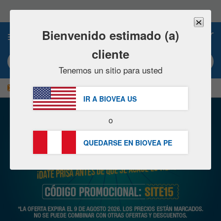
Nota:
este
sitio
web
Bienvenido estimado (a)
0
incluye
un
cliente
sistema
Búsqueda por palabra clave o nº artículo
de
Tenemos un sitio para usted
accesibilidad.
|
¡AHORRE UN 15 % AHORA!
GRATUITA
Entrega S/234.00 »
IR A BIOVEA
US
o
QUEDARSE EN BIOVEA
PE