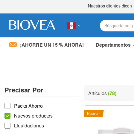
¡AHORRE UN 15 % AHORA!
Departamentos
Nota:
este
sitio
web
incluye
un
sistema
Precisar Por
de
Artículos
(78)
accesibilidad.
Precisar por
Presione
Packs Ahorro
Control-
F11
Nuevo
Nuevos productos
para
ajustar
Liquidaciones
el
sitio