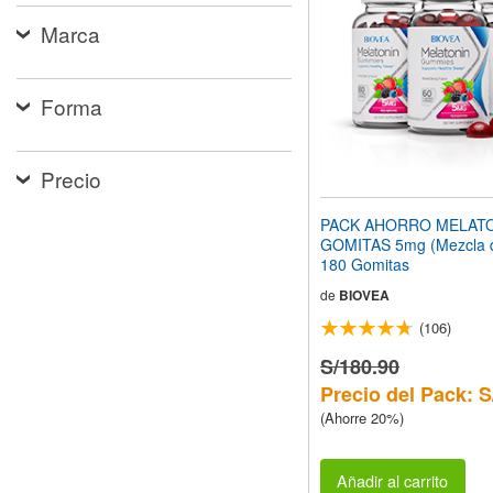
web
Marca
a
las
personas
con
Forma
discapacidad
visual
que
están
Precio
usando
un
PACK AHORRO MELAT
lector
GOMITAS 5mg (Mezcla 
de
180 Gomitas
pantalla;
Presione
de
BIOVEA
Control-
(106)
F10
para
S/180.90
abrir
Precio del Pack: S
un
menú
(Ahorre 20%)
de
accesibilidad.
Añadir al carrito