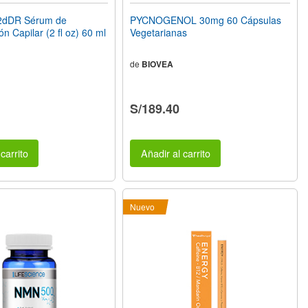
2dDR Sérum de
PYCNOGENOL 30mg 60 Cápsulas
n Capilar (2 fl oz) 60 ml
Vegetarianas
de
BIOVEA
S/189.40
carrito
Añadir al carrito
Nuevo