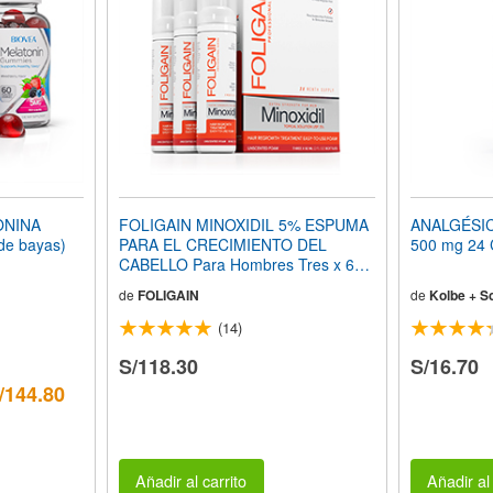
ONINA
FOLIGAIN MINOXIDIL 5% ESPUMA
ANALGÉSIC
de bayas)
PARA EL CRECIMIENTO DEL
500 mg 24 
CABELLO Para Hombres Tres x 60
ML (2.0 FL OZ) Botellas Suministro
de
FOLIGAIN
de
Kolbe + S
de 3 Meses
(14)
S/118.30
S/16.70
/144.80
Añadir al carrito
Añadir al 