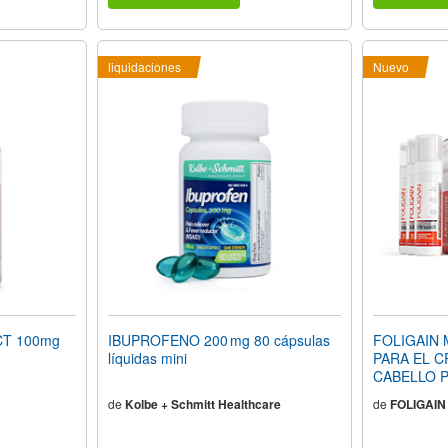
liquidaciones
Nuevo
T 100mg
IBUPROFENO 200 mg 80 cápsulas
FOLIGAIN 
líquidas mini
PARA EL C
CABELLO Pa
ML (2.0 FL 
de
Kolbe + Schmitt Healthcare
de
FOLIGAIN
de 6 Meses