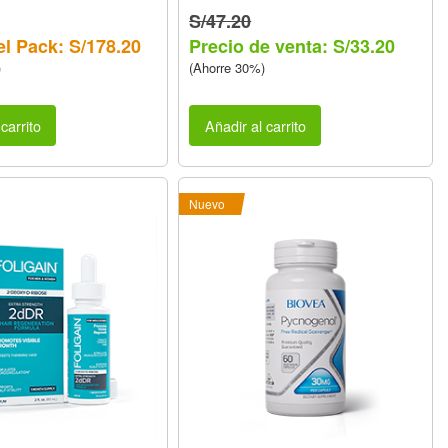
S/47.20
el Pack: S/178.20
Precio de venta: S/33.20
)
(Ahorre 30%)
carrito
Añadir al carrito
Nuevo