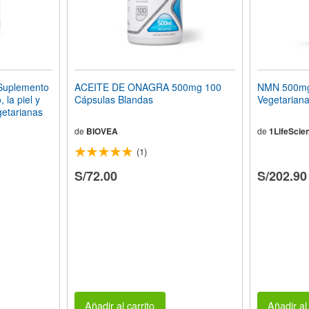
Suplemento
ACEITE DE ONAGRA 500mg 100
NMN 500mg
 la piel y
Cápsulas Blandas
Vegetarian
getarianas
de
BIOVEA
de
1LifeScie
(1)
S/72.00
S/202.90
Añadir al carrito
Añadir al 