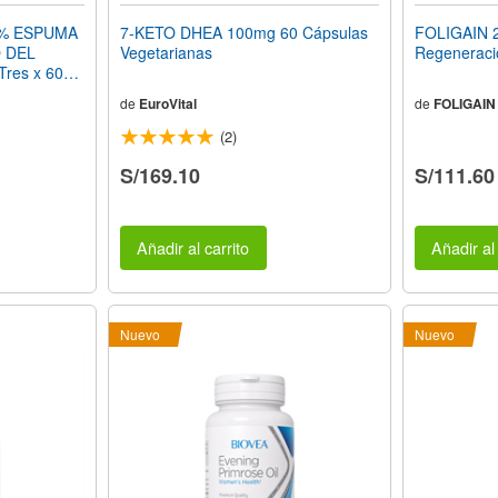
2% ESPUMA
7-KETO DHEA 100mg 60 Cápsulas
FOLIGAIN 
 DEL
Vegetarianas
Regeneració
res x 60
 3 meses de
de
EuroVital
de
FOLIGAIN
(2)
S/169.10
S/111.60
Añadir al carrito
Añadir al 
Nuevo
Nuevo