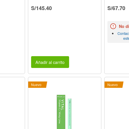
S/145.40
S/67.70
No d
Contac
est
Añadir al carrito
Nuevo
Nuevo