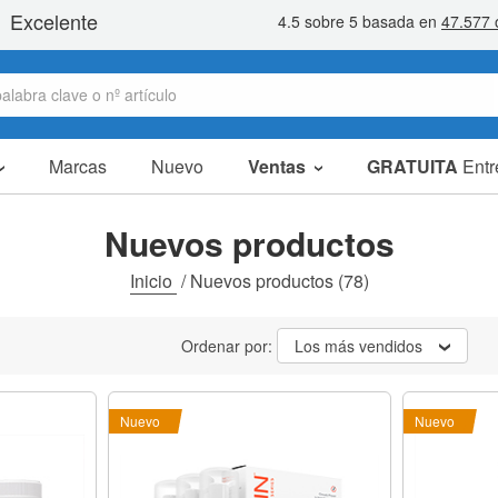
Marcas
Nuevo
Ventas
GRATUITA
Entr
Artículos en oferta
Packs Ahorro
Nuevos productos
Liquidaciones
Inicio
/
Nuevos productos
(78)
Ordenar por:
Los más vendidos
Nuevo
Nuevo