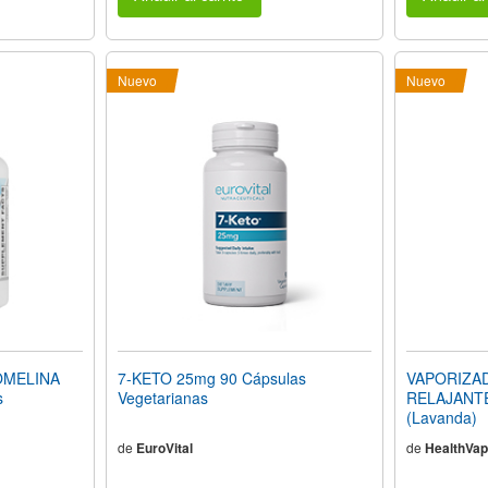
Nuevo
Nuevo
OMELINA
7-KETO 25mg 90 Cápsulas
VAPORIZAD
s
Vegetarianas
RELAJANT
(Lavanda)
de
EuroVital
de
HealthVap