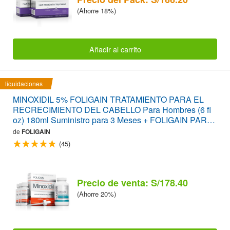
(Ahorre 18%)
Añadir al carrito
liquidaciones
MINOXIDIL 5% FOLIGAIN TRATAMIENTO PARA EL
RECRECIMIENTO DEL CABELLO Para Hombres (6 fl
oz) 180ml Suministro para 3 Meses + FOLIGAIN PARA
LA PÉRDIDA DEL CABELLO 120 Cápsulas PACK
de
FOLIGAIN
AHORRO
(45)
Precio de venta: S/178.40
(Ahorre 20%)