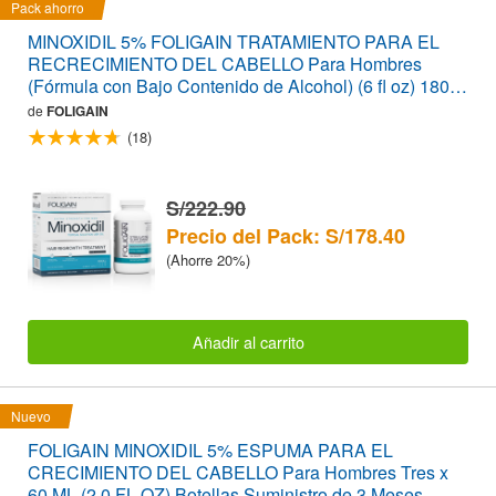
Pack ahorro
MINOXIDIL 5% FOLIGAIN TRATAMIENTO PARA EL
RECRECIMIENTO DEL CABELLO Para Hombres
(Fórmula con Bajo Contenido de Alcohol) (6 fl oz) 180ml
Suministro para 3 Meses + FOLIGAIN PARA LA
de
FOLIGAIN
PÉRDIDA DEL CABELLO 120 Cápsulas PACK
(18)
AHORRO
S/222.90
Precio del Pack: S/178.40
(Ahorre 20%)
Añadir al carrito
Nuevo
FOLIGAIN MINOXIDIL 5% ESPUMA PARA EL
CRECIMIENTO DEL CABELLO Para Hombres Tres x
60 ML (2.0 FL OZ) Botellas Suministro de 3 Meses