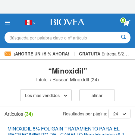
Nota:
este
sitio
web
0
incluye
un
sistema
Búsqueda por palabra clave o nº artículo
de
accesibilidad.
|
¡AHORRE UN 15 % AHORA!
GRATUITA
Entrega S/234.00 »
“Minoxidil”
Inicio
/
Buscar: Minoxidil
(34)
Los más vendidos
afinar
Artículos
(34)
Resultados por página:
24
MINOXIDIL 5% FOLIGAIN TRATAMIENTO PARA EL
RECRECIMIENTO DEL CABELLO Para Hombres (6 fl