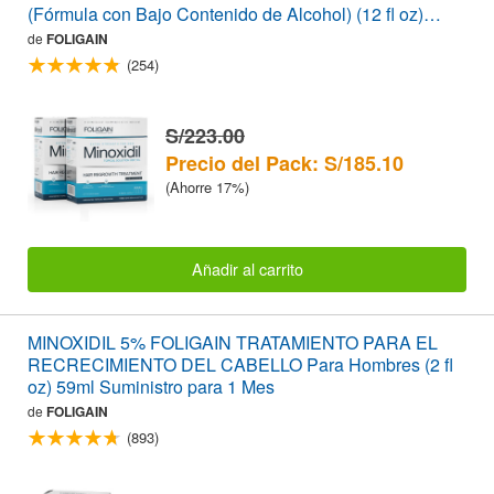
(Fórmula con Bajo Contenido de Alcohol) (12 fl oz)
360ml Suministro para 6 Meses
de
FOLIGAIN
(254)
S/223.00
Precio del Pack: S/185.10
(Ahorre 17%)
Añadir al carrito
MINOXIDIL 5% FOLIGAIN TRATAMIENTO PARA EL
RECRECIMIENTO DEL CABELLO Para Hombres (2 fl
oz) 59ml Suministro para 1 Mes
de
FOLIGAIN
(893)