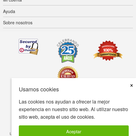
Ayuda
Sobre nosotros
×
Usamos cookies
Las cookies nos ayudan a ofrecer la mejor
Accesibilidad
Condiciones de uso
Política de privacidad
experiencia en nuestro sitio web. Al utilizar nuestro
Política de seguridad
sitio web, acepta el uso de cookies.
© Copyright 2001-2026 BIOVEA Todos los derechos reservados
Aceptar
La información proporcionada en este sitio está destinada a fines informativos y no