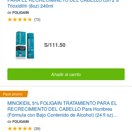
Trioxidil® (8oz) 240ml
de
FOLIGAIN
(73)
S/111.50
Añadir al carrito
Pack ahorro
MINOXIDIL 5% FOLIGAIN TRATAMIENTO PARA EL
RECRECIMIENTO DEL CABELLO Para Hombres
(Fórmula con Bajo Contenido de Alcohol) (24 fl oz)
720ml Suministro para 12 Meses
de
FOLIGAIN
(39)