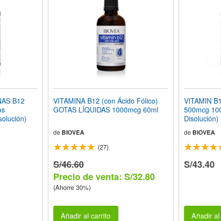
NAS B12
VITAMINA B12 (con Ácido Fólico)
VITAMIN B1
os
GOTAS LÍQUIDAS 1000mcg 60ml
500mcg 100
solución)
Disolución)
de
BIOVEA
de
BIOVEA
(27)
S/46.60
S/43.40
Precio de venta: S/32.80
(Ahorre 30%)
Añadir al carrito
Añadir al 