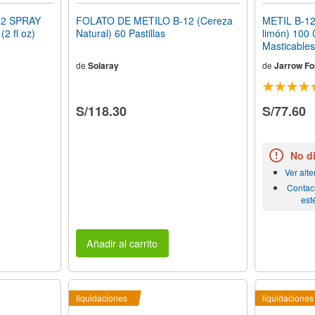
12 SPRAY
FOLATO DE METILO B-12 (Cereza
METIL B-1
2 fl oz)
Natural) 60 Pastillas
limón) 100
Masticables
de
Solaray
de
Jarrow Fo
S/118.30
S/77.60
No d
Ver alt
Contac
est
Añadir al carrito
liquidaciones
liquidaciones