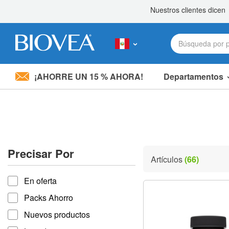
¡AHORRE UN 15 % AHORA!
Departamentos
Nota:
este
sitio
web
incluye
un
sistema
Precisar Por
de
Artículos
(66)
accesibilidad.
Precisar por
Presione
En oferta
Control-
F11
Packs Ahorro
para
ajustar
Nuevos productos
el
sitio