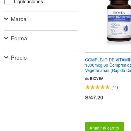
Liquidaciones
web
a
las
Marca
personas
con
discapacidad
visual
Forma
que
están
usando
Precio
un
COMPLEJO DE VITAMI
lector
1000mcg 60 Comprimid
de
Vegetarianas (Rápida Di
pantalla;
Presione
de
BIOVEA
Control-
(44)
F10
para
S/47.20
abrir
un
menú
de
accesibilidad.
Añadir al carrito