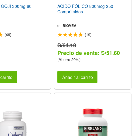
 GOJI 300mg 60
ÁCIDO FÓLICO 800mcg 250
Comprimidos
de
BIOVEA
(46)
(19)
S/64.10
Precio de venta: S/51.60
(Ahorre 20%)
carrito
Añadir al carrito