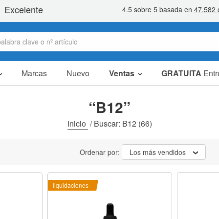
Marcas
Nuevo
Ventas
GRATUITA
Entr
Artículos en oferta
Packs Ahorro
“B12”
Liquidaciones
Inicio
/
Buscar: B12
(66)
Ordenar por:
Los más vendidos
liquidaciones