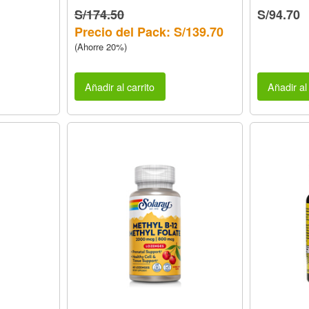
S/174.50
S/94.70
Precio del Pack: S/139.70
(Ahorre 20%)
Añadir al carrito
Añadir al 