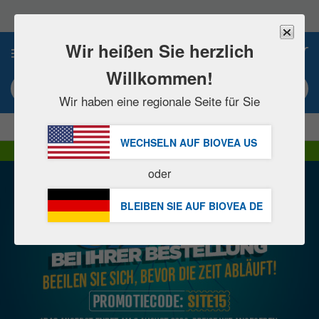
Bitte
beachten
Sie:
Diese
Wir heißen Sie herzlich
0
Website
enthält
Willkommen!
ein
Suchbegriff / Artikelnummer eingeben
Barrierefreiheitssystem.
Wir haben eine regionale Seite für Sie
|
JETZT -15 %!
GRATIS
Versand ab 60,00 € »
WECHSELN AUF BIOVEA
US
DHL Express Lieferung | MwSt. inklusive
oder
BLEIBEN SIE AUF BIOVEA
DE