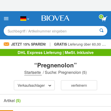
Bitte
beachten
Sie:
Diese
0
Website
enthält
ein
Suchbegriff / Artikelnummer eingeben
Barrierefreiheitssystem.
|
JETZT 15% SPAREN!
GRATIS
Lieferung über 60,00 € »
DHL Express Lieferung | MwSt. inklusive
“Pregnenolon”
Startseite
/
Suche: Pregnenolon
(5)
Verkaufsschlager
verfeinern
Artikel
(5)