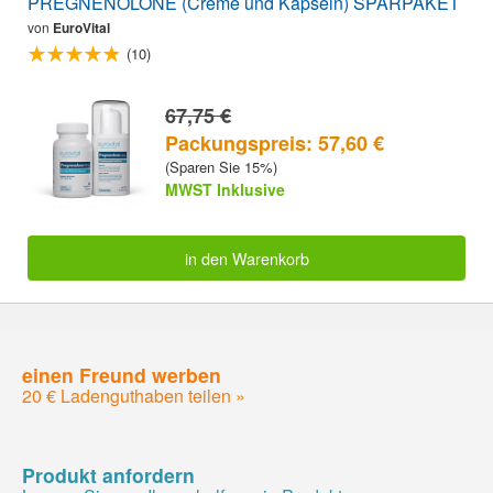
PREGNENOLONE (Creme und Kapseln) SPARPAKET
von
EuroVital
(10)
67,75 €
Packungspreis: 57,60 €
(Sparen Sie 15%)
MWST Inklusive
in den Warenkorb
einen Freund werben
20 € Ladenguthaben teilen »
Produkt anfordern