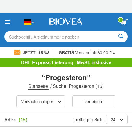
Bitte
beachten
Sie:
Diese
0
Website
enthält
ein
Suchbegriff / Artikelnummer eingeben
Barrierefreiheitssystem.
|
JETZT -15 %!
GRATIS
Versand ab 60,00 € »
DHL Express Lieferung | MwSt. inklusive
“Progesteron”
Startseite
/
Suche: Progesteron
(15)
Verkaufsschlager
verfeinern
Artikel
(15)
Treffer pro Seite:
24