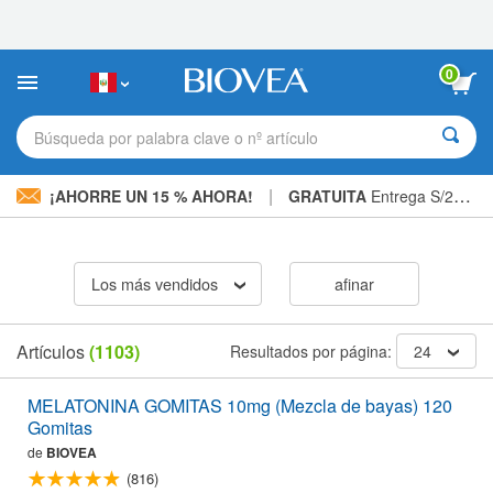
Nota:
este
sitio
web
0
incluye
un
sistema
Búsqueda por palabra clave o nº artículo
de
accesibilidad.
|
¡AHORRE UN 15 % AHORA!
GRATUITA
Entrega S/234.00 »
Los más vendidos
afinar
Artículos
(1103)
Resultados por página:
24
MELATONINA GOMITAS 10mg (Mezcla de bayas) 120
Gomitas
de
BIOVEA
(816)