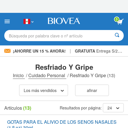
Nota:
este
sitio
web
0
incluye
un
sistema
Búsqueda por palabra clave o nº artículo
de
accesibilidad.
|
¡AHORRE UN 15 % AHORA!
GRATUITA
Entrega S/234.00 »
Resfriado Y Gripe
Inicio
/
Cuidado Personal
/
Resfriado Y Gripe
(13)
Los más vendidos
afinar
Artículos
(13)
Resultados por página:
24
GOTAS PARA EL ALIVIO DE LOS SENOS NASALES
(1 fl oz) 30ml