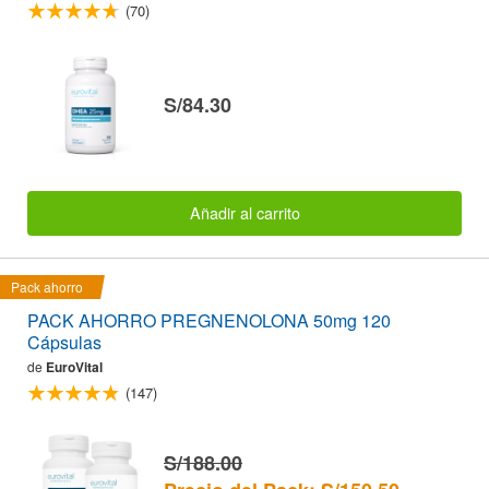
(70)
S/84.30
Añadir al carrito
Pack ahorro
PACK AHORRO PREGNENOLONA 50mg 120
Cápsulas
de
EuroVital
(147)
S/188.00