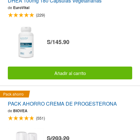
DHEA 100mg 180 Cápsulas Vegetarianas
de
EuroVital
(229)
S/145.90
Añadir al carrito
Pack ahorro
PACK AHORRO CREMA DE PROGESTERONA
de
BIOVEA
(551)
S/203.20