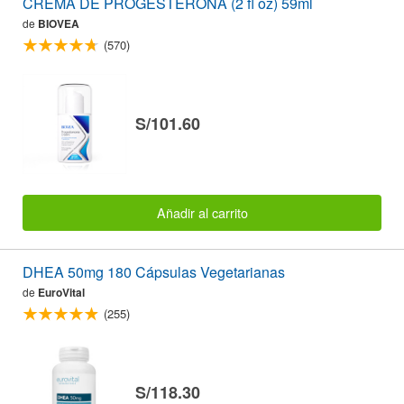
CREMA DE PROGESTERONA (2 fl oz) 59ml
de
BIOVEA
(570)
S/101.60
Añadir al carrito
DHEA 50mg 180 Cápsulas Vegetarianas
de
EuroVital
(255)
S/118.30