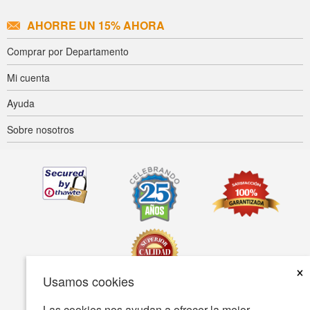
AHORRE UN 15% AHORA
Comprar por Departamento
Mi cuenta
Ayuda
Sobre nosotros
×
Usamos cookies
Las cookies nos ayudan a ofrecer la mejor