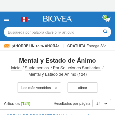
Nota:
este
sitio
web
0
incluye
un
sistema
Búsqueda por palabra clave o nº artículo
de
accesibilidad.
|
¡AHORRE UN 15 % AHORA!
GRATUITA
Entrega S/234.00 »
Mental y Estado de Ánimo
Inicio
/
Suplementos
/
Por Soluciones Sanitarias
/
Mental y Estado de Ánimo
(124)
Los más vendidos
afinar
Artículos
(124)
Resultados por página:
24