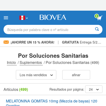
Nota:
este
sitio
web
0
incluye
un
sistema
Búsqueda por palabra clave o nº artículo
de
accesibilidad.
|
¡AHORRE UN 15 % AHORA!
GRATUITA
Entrega S/234.00 »
Por Soluciones Sanitarias
Inicio
/
Suplementos
/
Por Soluciones Sanitarias
(499)
Los más vendidos
afinar
Artículos
(499)
Resultados por página:
24
MELATONINA GOMITAS 10mg (Mezcla de bayas) 120
Gomitas