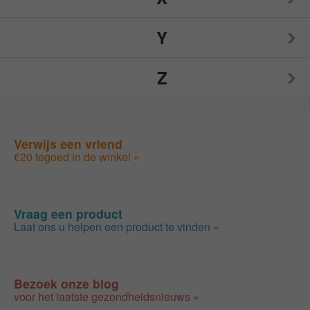
Nutrition Now
Source Naturals
Toms of Maine
Y
Weleda
Spry
Traditional Medicinals
Z
Wellements
Yogi
Sunwarrior
Tylenol
Woodstock
Yumearth Organics
ZAND
Verwijs een vriend
Swanson
€20 tegoed in de winkel »
Zhou
SweetLeaf
Zyrtec
Vraag een product
Laat ons u helpen een product te vinden »
Bezoek onze blog
voor het laatste gezondheidsnieuws »