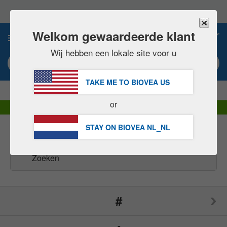
Let
op:
Deze
website
Welkom gewaardeerde klant
0
bevat
een
Wij hebben een lokale site voor u
toegankelijkheidssysteem.
Zoekwoord of artikel #
TAKE ME TO BIOVEA
US
|
BESPAAR 15% NU!
GRATIS
Levering over € 60,00 »
or
DHL Express levering | BTW inbegrepen
STAY ON BIOVEA
NL_NL
Merken
(164)
#