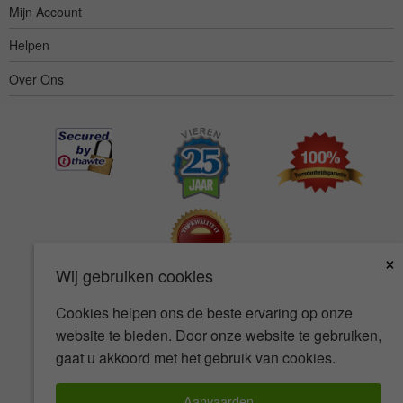
Mijn Account
Helpen
Over Ons
×
Wij gebruiken cookies
Cookies helpen ons de beste ervaring op onze
Toegankelijkheid
Gebruiksvoorwaarden
Privacybeleid
website te bieden. Door onze website te gebruiken,
Veiligheidsbeleid
gaat u akkoord met het gebruik van cookies.
© Copyright 2001-2026 BIOVEA. Alle Rechten Voorbehouden.
Aanvaarden