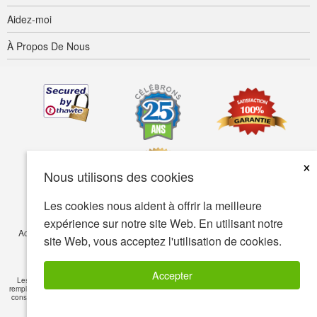
Aidez-moi
À Propos De Nous
×
Nous utilisons des cookies
Les cookies nous aident à offrir la meilleure
expérience sur notre site Web. En utilisant notre
Accessibilité
Termes d’utilisation
Confidentialité
Sécurité
site Web, vous acceptez l'utilisation de cookies.
© Copyright 2001-2026 BIOVEA. Tous droits réservés.
Accepter
Les informations sur ce site sont fournies à titre informatif seulement et ne visent pas à
remplacer les conseils de votre médecin ou de tout autre professionnel de la santé. Veuillez
consulter un professionnel de la santé si vous avez des questions de nature médicale
Lire
l'avertissement
»