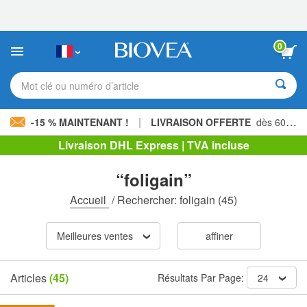
Veuillez
noter
:
Ce
0
site
Web
comprend
Mot clé ou numéro d’article
un
système
d'accessibilité.
|
-15 % MAINTENANT !
LIVRAISON OFFERTE
dès 60,00 € »
Livraison DHL Express | TVA incluse
“foligain”
Accueil
/
Rechercher: foligain
(45)
Meilleures ventes
affiner
Articles
(45)
Résultats Par Page:
24