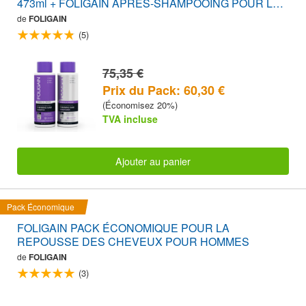
473ml + FOLIGAIN APRÈS-SHAMPOOING POUR LA
REPOUSSE DES CHEVEUX Pour Femmes avec
de
FOLIGAIN
Trioxidil® 2% (16oz) 473ml PACK ÉCONOMIQUE
(5)
75,35 €
Prix du Pack: 60,30 €
(Économisez 20%)
TVA incluse
Ajouter au panier
Pack Économique
FOLIGAIN PACK ÉCONOMIQUE POUR LA
REPOUSSE DES CHEVEUX POUR HOMMES
de
FOLIGAIN
(3)