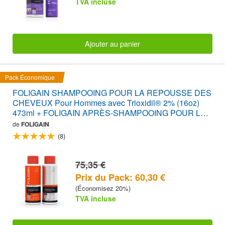
TVA incluse
Ajouter au panier
Pack Économique
FOLIGAIN SHAMPOOING POUR LA REPOUSSE DES
CHEVEUX Pour Hommes avec Trioxidil® 2% (16oz)
473ml + FOLIGAIN APRÈS-SHAMPOOING POUR LA
REPOUSSE DES CHEVEUX Pour Hommes avec
de
FOLIGAIN
Trioxidil® 2% (16oz) 473ml PACK ÉCONOMIQUE
(8)
75,35 €
Prix du Pack: 60,30 €
(Économisez 20%)
TVA incluse