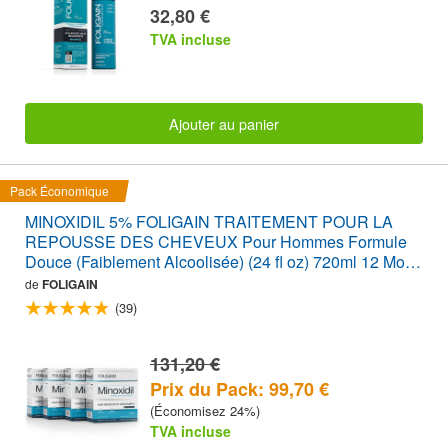
32,80 €
TVA incluse
Ajouter au panier
Pack Économique
MINOXIDIL 5% FOLIGAIN TRAITEMENT POUR LA
REPOUSSE DES CHEVEUX Pour Hommes Formule
Douce (Faiblement Alcoolisée) (24 fl oz) 720ml 12 Mois
d'Approvisionnement
de
FOLIGAIN
(39)
131,20 €
Prix du Pack: 99,70 €
(Économisez 24%)
TVA incluse