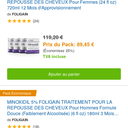
REPOUSSE DES CHEVEUX Pour Femmes (24 fl oz)
720ml 12 Mois d'Approvisionnement
de
FOLIGAIN
(24)
119,20 €
Prix du Pack: 89,45 €
(Économisez 25%)
TVA incluse
Ajouter au panier
Pack Économique
MINOXIDIL 5% FOLIGAIN TRAITEMENT POUR LA
REPOUSSE DES CHEVEUX Pour Hommes Formule
Douce (Faiblement Alcoolisée) (6 fl oz) 180ml 3 Mois
d'Approvisionnement + FOLIGAIN SUPPLÉMENT
de
FOLIGAIN
POUR STIMULER LA REPOUSSE DES CHEVEUX
(18)