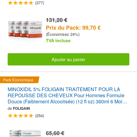
(377)
131,20 €
Prix du Pack: 99,70 €
(Économisez 24%)
TVA incluse
Ajouter au panier
Pack Économique
MINOXIDIL 5% FOLIGAIN TRAITEMENT POUR LA
REPOUSSE DES CHEVEUX Pour Hommes Formule
Douce (Faiblement Alcoolisée) (12 fl oz) 360ml 6 Mois
d'Approvisionnement
de
FOLIGAIN
(254)
65,60 €