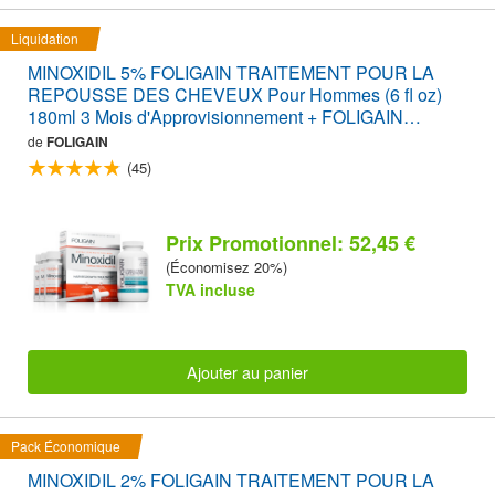
Liquidation
MINOXIDIL 5% FOLIGAIN TRAITEMENT POUR LA
REPOUSSE DES CHEVEUX Pour Hommes (6 fl oz)
180ml 3 Mois d'Approvisionnement + FOLIGAIN
SUPPLÉMENT POUR STIMULER LA REPOUSSE
de
FOLIGAIN
DES CHEVEUX 120 Comprimés PACK ÉCONOMIQUE
(45)
Prix Promotionnel: 52,45 €
(Économisez 20%)
TVA incluse
Ajouter au panier
Pack Économique
MINOXIDIL 2% FOLIGAIN TRAITEMENT POUR LA