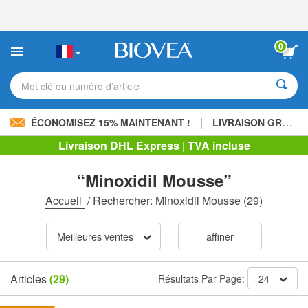
Veuillez
noter
:
Ce
0
site
Web
comprend
Mot clé ou numéro d’article
un
système
d'accessibilité.
|
ÉCONOMISEZ 15% MAINTENANT !
LIVRAISON GRATUITE
Livraison DHL Express | TVA incluse
“Minoxidil Mousse”
Accueil
/
Rechercher: Minoxidil Mousse
(29)
Meilleures ventes
affiner
Articles
(29)
Résultats Par Page:
24