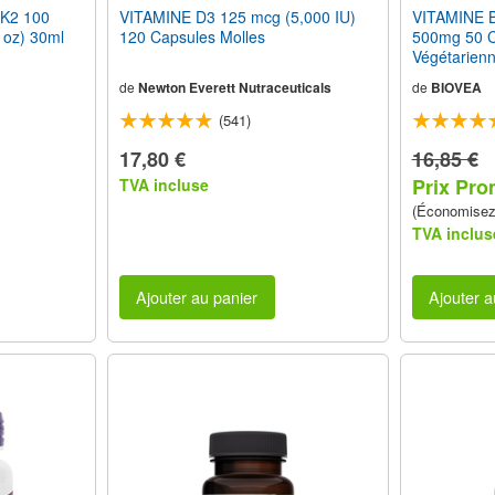
 K2 100
VITAMINE D3 125 mcg (5,000 IU)
VITAMINE B
oz) 30ml
120 Capsules Molles
500mg 50 
Végétarien
de
Newton Everett Nutraceuticals
de
BIOVEA
(541)
17,80 €
16,85 €
Prix Pro
TVA incluse
(Économise
TVA inclus
Ajouter au panier
Ajouter a