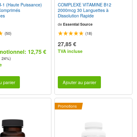
-1 (Haute Puissance)
COMPLEXE VITAMINE B12
Comprimés
2000mcg 30 Languettes à
nes
Dissolution Rapide
de
Essential Source
(50)
(18)
27,85 €
motionnel: 12,75 €
TVA incluse
z 24%)
e
u panier
Ajouter au panier
Promotions