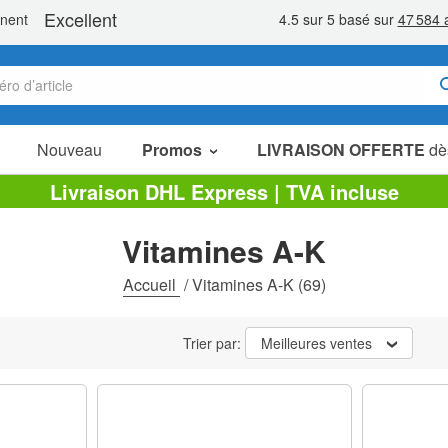
Nouveau
Promos
LIVRAISON OFFERTE
dè
Articles en Promotion
Livraison DHL Express | TVA incluse
Packs Économiques
Vitamines A-K
Liquidation
Accueil
/
Vitamines A-K
(69)
Trier par:
Meilleures ventes