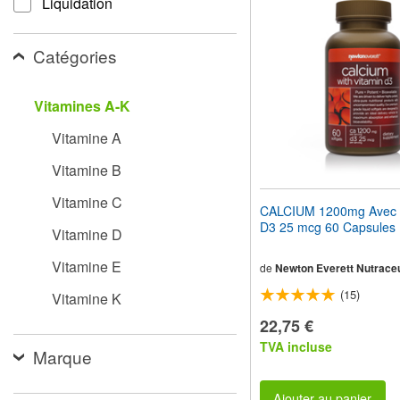
Liquidation
pour
adapter
le
Catégories
site
Web
aux
Vitamines A-K
malvoyants
qui
Vitamine A
utilisent
un
Vitamine B
lecteur
d'écran ;
Vitamine C
Appuyez
CALCIUM 1200mg Avec
sur
D3 25 mcg 60 Capsules 
Vitamine D
Ctrl-
F10
Vitamine E
pour
de
Newton Everett Nutraceu
ouvrir
(15)
Vitamine K
un
menu
22,75 €
d'accessibilité.
TVA incluse
Marque
Ajouter au panier