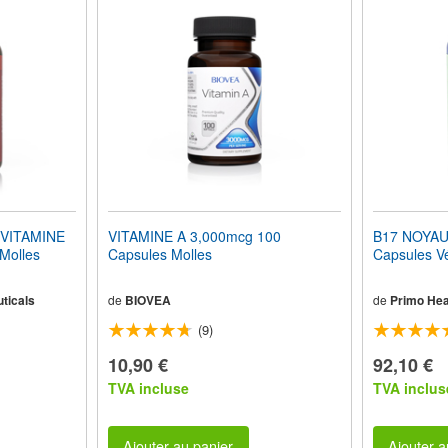
 VITAMINE
VITAMINE A 3,000mcg 100
B17 NOYAU
Molles
Capsules Molles
Capsules V
ticals
de
BIOVEA
de
Primo Hea
(9)
10,90 €
92,10 €
TVA incluse
TVA inclus
Ajouter au panier
Ajouter a