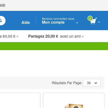
0
Bonjour, connectez-vous
Mon compte
Aide
s 60,00 € »
Partagez 20,00 €
avec un ami »
Étudiants, seniors & soignants
Résultats Par Page:
36