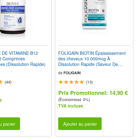
DE VITAMINE B12
FOLIGAIN BIOTIN Épaississement
0 Comprimés
des cheveux 10 000mcg À
es (Dissolution Rapide)
Dissolution Rapide (Saveur De
Cerise) 60 Comprimés
de
FOLIGAIN
Végétariennes
(44)
(13)
Prix Promotionnel: 14,90 €
(Économisez 0%)
e
TVA incluse
u panier
Ajouter au panier