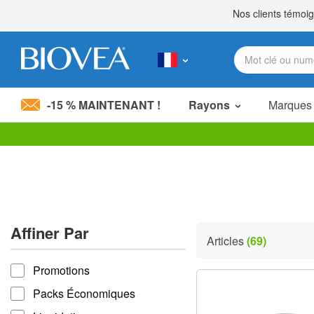
-15 % MAINTENANT !
Rayons
Marques
Veuillez
noter
:
Ce
site
Web
comprend
Affiner Par
un
Articles
(69)
système
Affiner par
d'accessibilité.
Promotions
Appuyez
sur
Packs Économiques
Ctrl-
F11