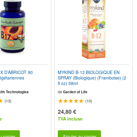
X D’ABRICOT 90
MYKIND B-12 BIOLOGIQUE EN
égétariennes
SPRAY (Biologique) (Framboise) (2
fl oz) 58ml
lth Technologies
de
Garden of Life
(13)
(10)
24,80 €
e
TVA incluse
u panier
Ajouter au panier