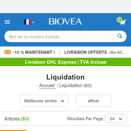
Veuillez
noter
:
Ce
0
site
Web
comprend
Mot clé ou numéro d’article
un
système
d'accessibilité.
|
-15 % MAINTENANT !
LIVRAISON OFFERTE
dès 60,00 € »
Livraison DHL Express | TVA incluse
Liquidation
Accueil
/
Liquidation
(63)
Meilleures ventes
affiner
Articles
(63)
Résultats Par Page:
24