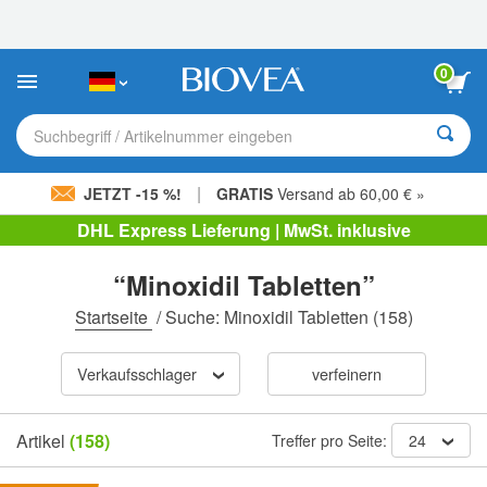
Bitte
beachten
Sie:
Diese
0
Website
enthält
ein
Suchbegriff / Artikelnummer eingeben
Barrierefreiheitssystem.
|
JETZT -15 %!
GRATIS
Versand ab 60,00 € »
DHL Express Lieferung | MwSt. inklusive
“Minoxidil Tabletten”
Startseite
/
Suche: Minoxidil Tabletten
(158)
Verkaufsschlager
verfeinern
Artikel
(158)
Treffer pro Seite:
24