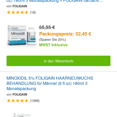
oz) 180ml 3 Monatspackung + FOLIGAIN GEGEN
HAARAUSFALL 120 Tabletten SPARPAKET
von
FOLIGAIN
(18)
65,55 €
Packungspreis: 52,45 €
(Sparen Sie 20%)
MWST Inklusive
in den Warenkorb
MINOXIDIL 5% FOLIGAIN HAARNEUWUCHS
BEHANDLUNG für Männer (6 fl oz) 180ml 3
Monatspackung
von
FOLIGAIN
(1369)