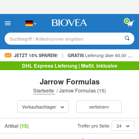
Bitte
beachten
Sie:
Diese
0
Website
enthält
ein
Suchbegriff / Artikelnummer eingeben
Barrierefreiheitssystem.
|
JETZT 15% SPAREN!
GRATIS
Lieferung über 60,00 € »
DHL Express Lieferung | MwSt. inklusive
Jarrow Formulas
Startseite
/
Jarrow Formulas
(15)
Verkaufsschlager
verfeinern
Artikel
(15)
Treffer pro Seite:
24