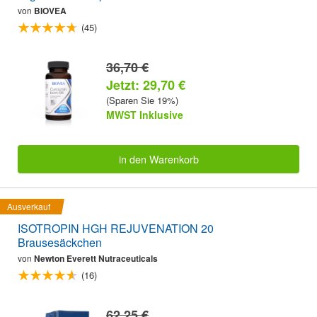
von
BIOVEA
(45)
36,70 €
Jetzt: 29,70 €
(Sparen Sie 19%)
MWST Inklusive
in den Warenkorb
Ausverkauf
ISOTROPIN HGH REJUVENATION 20
Brausesäckchen
von
Newton Everett Nutraceuticals
(16)
62,25 €