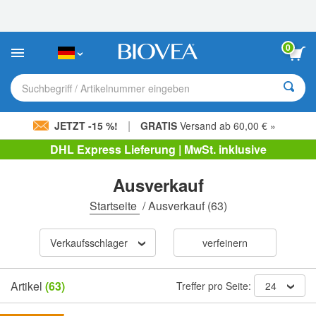
Bitte
beachten
Sie:
Diese
0
Website
enthält
ein
Suchbegriff / Artikelnummer eingeben
Barrierefreiheitssystem.
|
JETZT -15 %!
GRATIS
Versand ab 60,00 € »
DHL Express Lieferung | MwSt. inklusive
Ausverkauf
Startseite
/
Ausverkauf
(63)
Verkaufsschlager
verfeinern
Artikel
(63)
Treffer pro Seite:
24