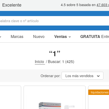
Marcas
Nuevo
Ventas
GRATUITA
Entr
Artículos en oferta
Packs Ahorro
“1”
Liquidaciones
Inicio
/
Buscar: 1
(425)
Ordenar por:
Los más vendidos
liquidaciones