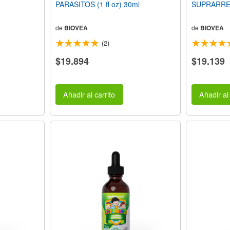
PARASITOS (1 fl oz) 30ml
SUPRARRENA
de
BIOVEA
de
BIOVEA
(2)
$19.894
$19.139
Añadir al carrito
Añadir al 