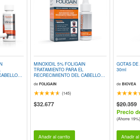
IN
MINOXIDIL 5% FOLIGAIN
GOTAS DE Á
L
TRATAMIENTO PARA EL
30ml
CABELLO
RECRECIMIENTO DEL CABELLO
59ml
Para Hombres con 5% Trioxidil®
de
FOLIGAIN
de
BIOVEA
(2oz) 59ml Suministro para 1 Mes
(145)
$32.677
$20.359
Precio d
(Ahorre 19%
Añadir al carrito
Añadir al 