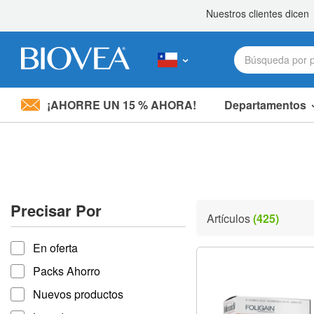
¡AHORRE UN 15 % AHORA!
Departamentos
Nota:
este
sitio
web
incluye
un
sistema
Precisar Por
de
Artículos
(425)
accesibilidad.
Precisar por
Presione
En oferta
Control-
F11
Packs Ahorro
para
ajustar
Nuevos productos
el
sitio