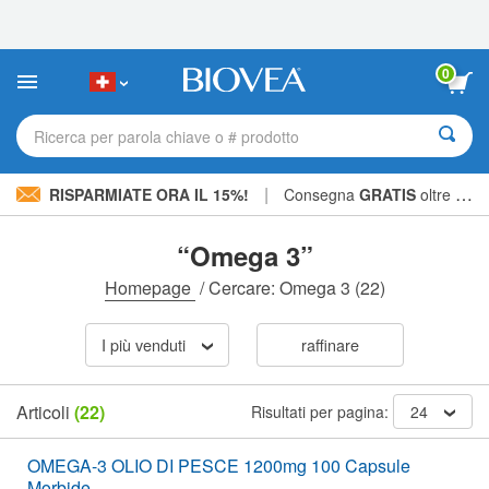
Nota:
questo
sito
Web
0
include
un
sistema
Ricerca per parola chiave o # prodotto
di
accessibilità.
|
RISPARMIATE ORA IL 15%!
Consegna
GRATIS
oltre CHF 56.00 »
“Omega 3”
Homepage
/
Cercare: Omega 3
(22)
I più venduti
raffinare
Articoli
(22)
Risultati per pagina:
24
OMEGA-3 OLIO DI PESCE 1200mg 100 Capsule
Morbide