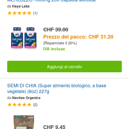
da
Haya Labs
(1)
CHF 39.00
Prezzo del pacco: CHF 31.20
(Risparmiate il 20%)
IVA incluse
Aggiungi al carrello
SEMI DI CHIA (Super alimento biologico, a base
vegetale) (8oz) 227g
da
Navitas Organics
(2)
CHF 9.45