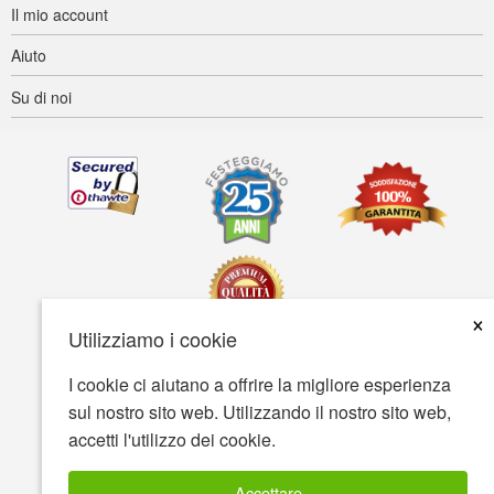
Il mio account
Aiuto
Su di noi
×
Utilizziamo i cookie
I cookie ci aiutano a offrire la migliore esperienza
Accessibilità
Termini d'uso
Tutela della privacy
sul nostro sito web. Utilizzando il nostro sito web,
Tutela della sicurezza
accetti l'utilizzo dei cookie.
© Copyright 2001-2026 BIOVEA. Tutti i diritti riservati
Accettare