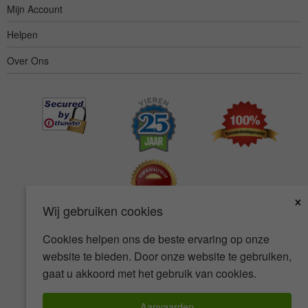
Mijn Account
Helpen
Over Ons
×
Wij gebruiken cookies
Cookies helpen ons de beste ervaring op onze
Toegankelijkheid
Gebruiksvoorwaarden
Privacybeleid
website te bieden. Door onze website te gebruiken,
Veiligheidsbeleid
gaat u akkoord met het gebruik van cookies.
© Copyright 2001-2026 BIOVEA. Alle Rechten Voorbehouden.
Aanvaarden