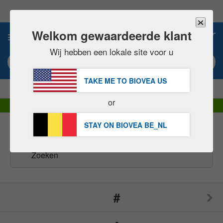
Let
op:
Deze
website
Welkom gewaardeerde klant
0
bevat
een
Wij hebben een lokale site voor u
toegankelijkheidssysteem.
Zoekwoord of artikel #
TAKE ME TO BIOVEA
US
|
BESPAAR 15% NU!
GRATIS
Levering over 60,00 € »
or
DHL Express levering | BTW inbegrepen
STAY ON BIOVEA
BE_NL
Merken
(164)
#