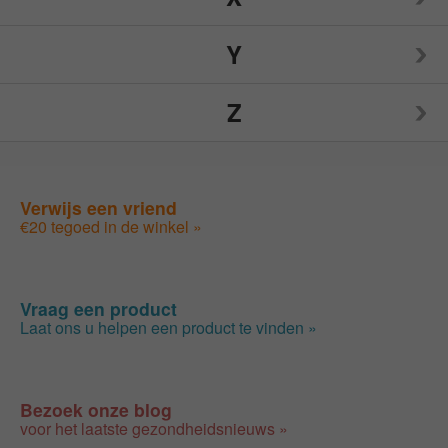
Nutrition Now
Source Naturals
TIGI
Y
Weleda
Spry
Toms of Maine
Z
Wellements
Yogi
Sunwarrior
Traditional Medicinals
Woodstock
Yumearth Organics
ZAND
Verwijs een vriend
Swanson
Tylenol
€20 tegoed in de winkel »
Zhou
SweetLeaf
Zyrtec
Vraag een product
Laat ons u helpen een product te vinden »
Bezoek onze blog
voor het laatste gezondheidsnieuws »