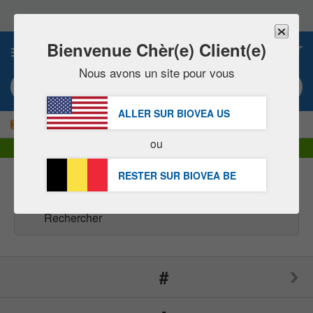
Veuillez
noter
:
Ce
Bienvenue Chèr(e) Client(e)
0
site
Web
Nous avons un site pour vous
comprend
Mot clé ou numéro d’article
un
système
ALLER SUR BIOVEA
US
d'accessibilité.
|
ÉCONOMISEZ 15% MAINTENANT !
LIVRAISON GRATUITE
ou
Livraison DHL Express | TVA incluse
RESTER SUR BIOVEA
BE
Marques
(166)
#