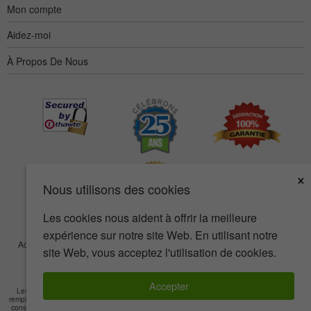
Mon compte
Aidez-moi
À Propos De Nous
×
Nous utilisons des cookies
Les cookies nous aident à offrir la meilleure
expérience sur notre site Web. En utilisant notre
Accessibilité
Termes d’utilisation
Confidentialité
Sécurité
site Web, vous acceptez l'utilisation de cookies.
© Copyright 2001-2026 BIOVEA. Tous droits réservés.
Accepter
Les informations sur ce site sont fournies à titre informatif seulement et ne visent pas à
remplacer les conseils de votre médecin ou de tout autre professionnel de la santé. Veuillez
consulter un professionnel de la santé si vous avez des questions de nature médicale
Lire