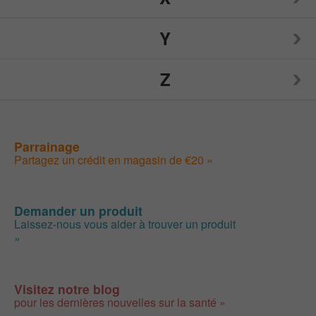
Nutrition Now
Source Naturals
TIGI
Y
Weider
Spry
Toms of Maine
Z
Weleda
Yogi
Sunwarrior
Traditional Medicinals
Wellements
Yumearth Organics
ZAND
Parrainage
Swanson
Tylenol
Woodstock
Partagez un crédit en magasin de €20 »
Zhou
SweetLeaf
Zyrtec
Demander un produit
Laissez-nous vous aider à trouver un produit
»
Visitez notre blog
pour les dernières nouvelles sur la santé »