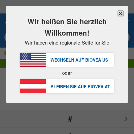
Bitte
beachten
Sie:
Diese
Wir heißen Sie herzlich
0
Website
enthält
Willkommen!
ein
Suchbegriff / Artikelnummer eingeben
Barrierefreiheitssystem.
Wir haben eine regionale Seite für Sie
|
JETZT 15% SPAREN!
GRATIS
Lieferung über € 60,00 »
WECHSELN AUF BIOVEA
US
DHL Express Lieferung | MwSt. inklusive
oder
Marken
(165)
BLEIBEN SIE AUF BIOVEA
AT
#