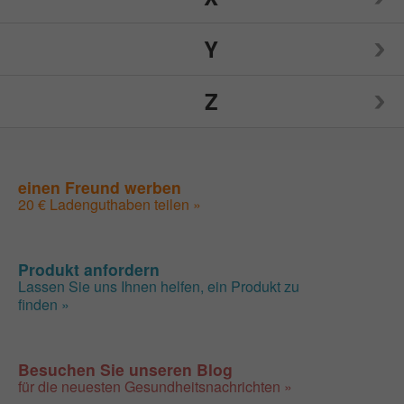
Nutrition Now
Source Naturals
Toms of Maine
Y
Weider
Spry
Traditional Medicinals
Z
Weleda
Yogi
Sunwarrior
Tylenol
Wellements
Yumearth Organics
ZAND
einen Freund werben
Swanson
Woodstock
20 € Ladenguthaben teilen »
Zhou
SweetLeaf
Zyrtec
Produkt anfordern
Lassen Sie uns Ihnen helfen, ein Produkt zu
finden »
Besuchen Sie unseren Blog
für die neuesten Gesundheitsnachrichten »