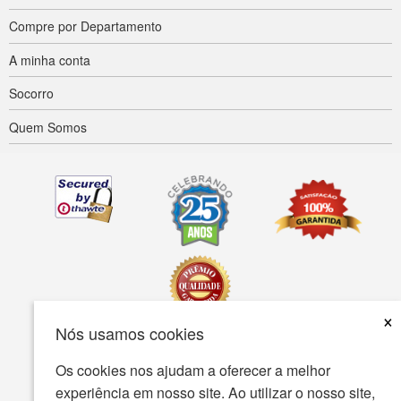
Compre por Departamento
A minha conta
Socorro
Quem Somos
×
Nós usamos cookies
Acessibilidade
Termos de uso
política de Privacidade
Os cookies nos ajudam a oferecer a melhor
experiência em nosso site. Ao utilizar o nosso site,
A política de segurança