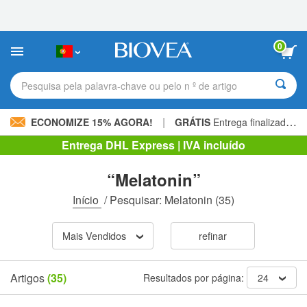
Observação:
este
site
inclui
0
um
sistema
de
Pesquisa pela palavra-chave ou pelo n º de artigo
acessibilidade.
|
ECONOMIZE 15% AGORA!
GRÁTIS
Entrega finalizada 60,00 € »
Entrega DHL Express | IVA incluído
“Melatonin”
Início
/
Pesquisar: Melatonin
(35)
Mais Vendidos
refinar
Artigos
(35)
Resultados por página:
24