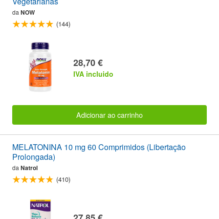
Vegetarianas
da
NOW
(144)
28,70 €
IVA incluido
Adicionar ao carrinho
MELATONINA 10 mg 60 Comprimidos (Libertação
Prolongada)
da
Natrol
(410)
27,85 €