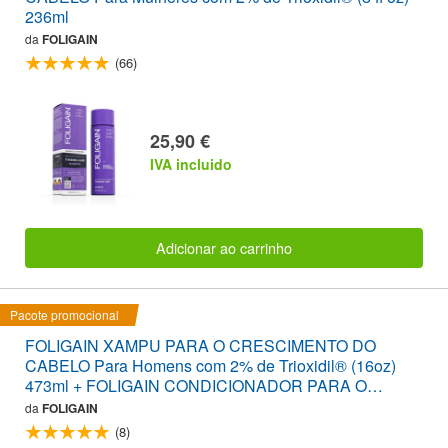
236ml
da
FOLIGAIN
(66)
25,90 €
IVA incluido
Adicionar ao carrinho
Pacote promocional
FOLIGAIN XAMPU PARA O CRESCIMENTO DO
CABELO Para Homens com 2% de Trioxidil® (16oz)
473ml + FOLIGAIN CONDICIONADOR PARA O
CRESCIMENTO DO CABELO Para Homens com 2%
da
FOLIGAIN
de Trioxidil® (16oz) 473ml PACOTE CONVENIENTE
(8)