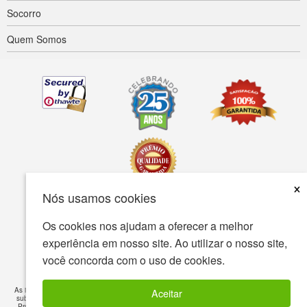
Socorro
Quem Somos
×
Nós usamos cookies
Acessibilidade
Termos de uso
política de Privacidade
Os cookies nos ajudam a oferecer a melhor
experiência em nosso site. Ao utilizar o nosso site,
A política de segurança
você concorda com o uso de cookies.
© Copyright 2001-2026 BIOVEA. Todos os direitos reservados.
As informações fornecidas neste site destina-se ao seu conhecimento geral e não é um
Aceitar
substituto para o médico profissional ou tratamento de condições médicas específicas.
Procure sempre o aconselhamento do seu médico ou outro prestador de cuidados de