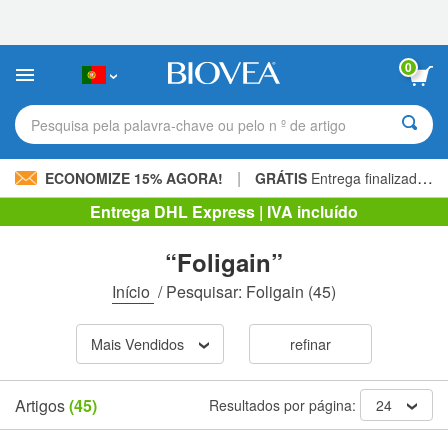
Observação:
este
site
inclui
0
um
sistema
de
Pesquisa pela palavra-chave ou pelo n º de artigo
acessibilidade.
|
ECONOMIZE 15% AGORA!
GRÁTIS
Entrega finalizada 60,00 € »
Entrega DHL Express | IVA incluído
“Foligain”
Início
/
Pesquisar: Foligain
(45)
Mais Vendidos
refinar
Artigos
(45)
Resultados por página:
24