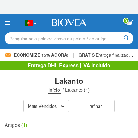
Observação:
este
site
inclui
0
um
sistema
de
Pesquisa pela palavra-chave ou pelo n º de artigo
acessibilidade.
|
ECONOMIZE 15% AGORA!
GRÁTIS
Entrega finalizada 60,00 € »
Entrega DHL Express | IVA incluído
Lakanto
Início
/
Lakanto
(1)
Mais Vendidos
refinar
Artigos
(1)