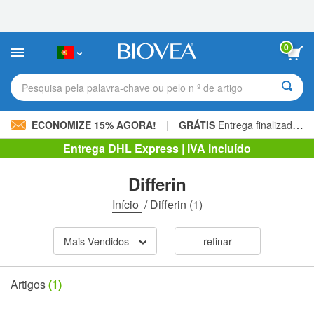
Observação:
este
site
inclui
0
um
sistema
de
Pesquisa pela palavra-chave ou pelo n º de artigo
acessibilidade.
|
ECONOMIZE 15% AGORA!
GRÁTIS
Entrega finalizada 60,00 € »
Entrega DHL Express | IVA incluído
Differin
Início
/
Differin
(1)
Mais Vendidos
refinar
Artigos
(1)