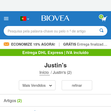
Observação:
este
site
inclui
0
um
sistema
de
Pesquisa pela palavra-chave ou pelo n º de artigo
acessibilidade.
|
ECONOMIZE 15% AGORA!
GRÁTIS
Entrega finalizada 60,00 € »
Entrega DHL Express | IVA incluído
Justin's
Início
/
Justin's
(2)
Mais Vendidos
refinar
Artigos
(2)