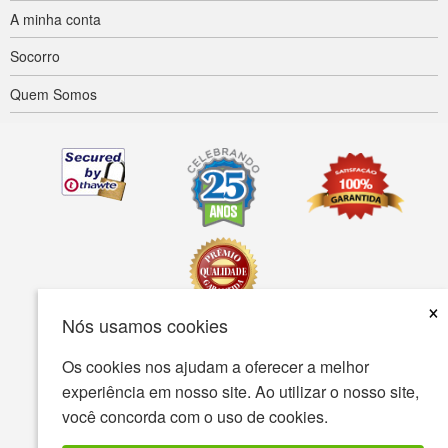
A minha conta
Socorro
Quem Somos
×
Nós usamos cookies
Acessibilidade
Termos de uso
política de Privacidade
Os cookies nos ajudam a oferecer a melhor
experiência em nosso site. Ao utilizar o nosso site,
A política de segurança
você concorda com o uso de cookies.
© Copyright 2001-2026 BIOVEA. Todos os direitos reservados.