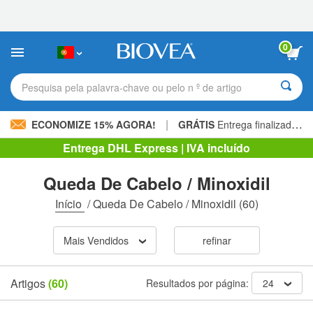
Observação:
este
site
inclui
0
um
sistema
de
Pesquisa pela palavra-chave ou pelo n º de artigo
acessibilidade.
|
ECONOMIZE 15% AGORA!
GRÁTIS
Entrega finalizada 60,00 € »
Entrega DHL Express | IVA incluído
Queda De Cabelo / Minoxidil
Início
/
Queda De Cabelo / Minoxidil
(60)
Mais Vendidos
refinar
Artigos
(60)
Resultados por página:
24