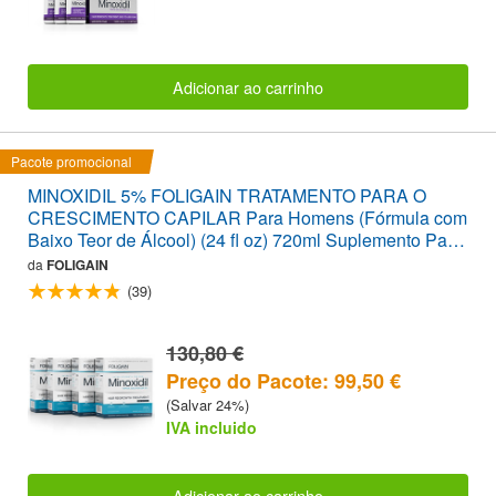
Adicionar ao carrinho
Pacote promocional
MINOXIDIL 5% FOLIGAIN TRATAMENTO PARA O
CRESCIMENTO CAPILAR Para Homens (Fórmula com
Baixo Teor de Álcool) (24 fl oz) 720ml Suplemento Para
12 Meses
da
FOLIGAIN
(39)
130,80 €
Preço do Pacote: 99,50 €
(Salvar 24%)
IVA incluido
Adicionar ao carrinho