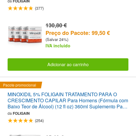
da
FOLIGAIN
(377)
130,80 €
Preço do Pacote: 99,50 €
(Salvar 24%)
IVA incluido
Adicionar ao carrinho
Pacote promocional
MINOXIDIL 5% FOLIGAIN TRATAMENTO PARA O
CRESCIMENTO CAPILAR Para Homens (Fórmula com
Baixo Teor de Álcool) (12 fl oz) 360ml Suplemento Para
6 Meses
da
FOLIGAIN
(254)