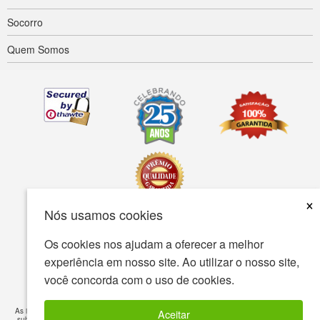
Socorro
Quem Somos
×
Nós usamos cookies
Acessibilidade
Termos de uso
política de Privacidade
Os cookies nos ajudam a oferecer a melhor
experiência em nosso site. Ao utilizar o nosso site,
A política de segurança
você concorda com o uso de cookies.
© Copyright 2001-2026 BIOVEA. Todos os direitos reservados.
As informações fornecidas neste site destina-se ao seu conhecimento geral e não é um
Aceitar
substituto para o médico profissional ou tratamento de condições médicas específicas.