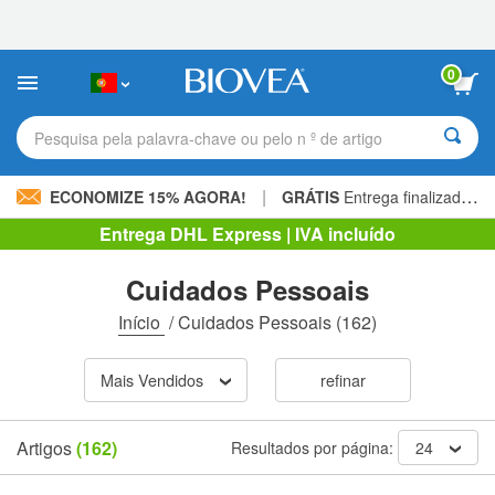
Observação:
este
site
inclui
0
um
sistema
de
Pesquisa pela palavra-chave ou pelo n º de artigo
acessibilidade.
|
ECONOMIZE 15% AGORA!
GRÁTIS
Entrega finalizada 60,00 € »
Entrega DHL Express | IVA incluído
Cuidados Pessoais
Início
/
Cuidados Pessoais
(162)
Mais Vendidos
refinar
Artigos
(162)
Resultados por página:
24