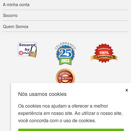
A minha conta
Socorro
Quem Somos
×
Nós usamos cookies
Acessibilidade
Termos de uso
política de Privacidade
Os cookies nos ajudam a oferecer a melhor
experiência em nosso site. Ao utilizar o nosso site,
A política de segurança
você concorda com o uso de cookies.
© Copyright 2001-2026 BIOVEA. Todos os direitos reservados.