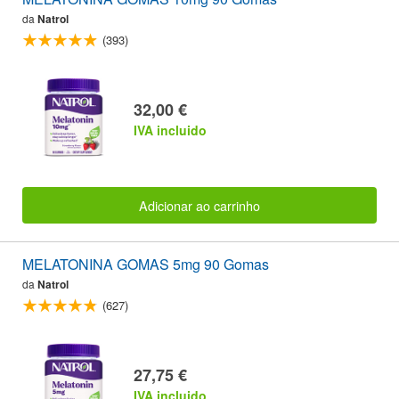
da
Natrol
(393)
32,00 €
IVA incluido
Adicionar ao carrinho
MELATONINA GOMAS 5mg 90 Gomas
da
Natrol
(627)
27,75 €
IVA incluido