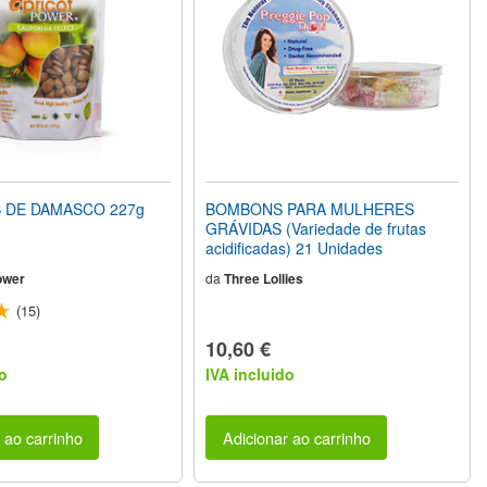
 DE DAMASCO 227g
BOMBONS PARA MULHERES
GRÁVIDAS (Variedade de frutas
acidificadas) 21 Unidades
ower
da
Three Lollies
(15)
10,60 €
o
IVA incluido
 ao carrinho
Adicionar ao carrinho