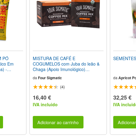
M PÓ
MISTURA DE CAFÉ E
SEMENTES
Rico Em
COGUMELOS com Juba do leão &
s) -
Chaga (Apoio Imunológico)
s
(Orgânica) 10 Pacotes
da
Four Sigmatic
da
Apricot P
(4)
16,40 €
32,25 €
IVA incluido
IVA incluid
Adicionar ao carrinho
Adicionar