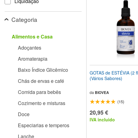
Liquidaçao
site
para
pessoas
Categoria
com
deficiências
visuais
Alimentos e Casa
que
usam
Adoçantes
um
leitor
Aromaterapia
de
tela;
Baixo Índice Glicêmico
Pressione
GOTAS de ESTÉVIA (2 fl
Control-
(Vários Sabores)
Chás de ervas e café
F10
para
Comida para bebês
abrir
da
BIOVEA
um
(15)
Cozimento e misturas
menu
de
20,95 €
Doce
acessibilidade.
IVA incluido
Especiarias e temperos
Lanche