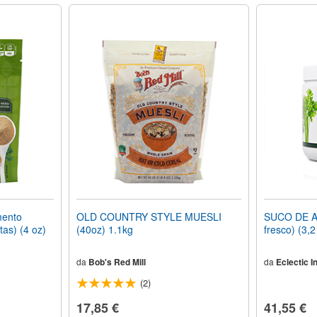
mento
OLD COUNTRY STYLE MUESLI
SUCO DE AI
tas) (4 oz)
(40oz) 1.1kg
fresco) (3,2
da
Bob's Red Mill
da
Eclectic In
(2)
17,85 €
41,55 €