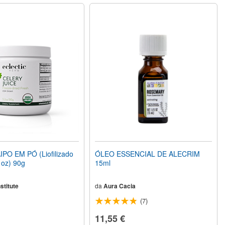
PO EM PÓ (Liofilizado
ÓLEO ESSENCIAL DE ALECRIM
 oz) 90g
15ml
stitute
da
Aura Cacia
(7)
11,55 €