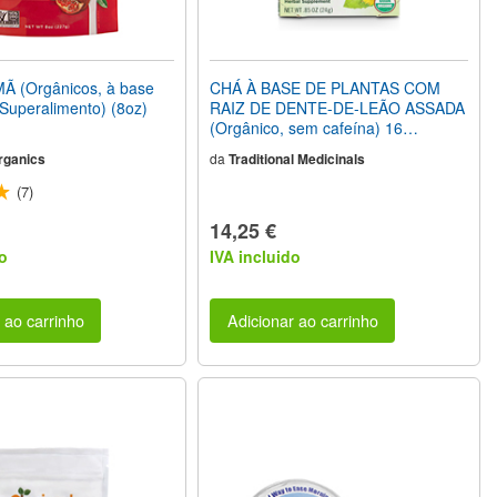
 (Orgânicos, à base
CHÁ À BASE DE PLANTAS COM
 Superalimento) (8oz)
RAIZ DE DENTE-DE-LEÃO ASSADA
(Orgânico, sem cafeína) 16
Saquinhos
rganics
da
Traditional Medicinals
(7)
14,25 €
o
IVA incluido
 ao carrinho
Adicionar ao carrinho