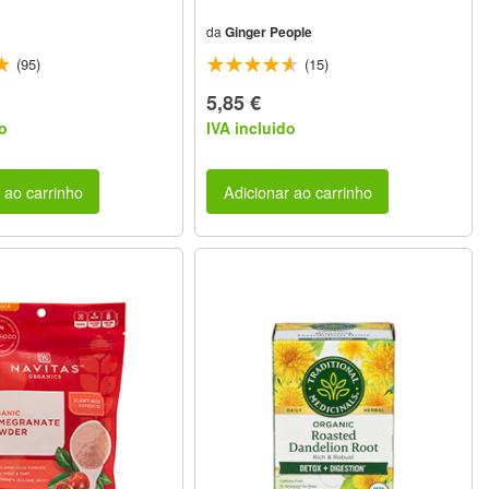
da
Ginger People
(95)
(15)
5,85 €
o
IVA incluido
 ao carrinho
Adicionar ao carrinho