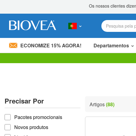
ECONOMIZE 15% AGORA!
Departamentos
Divida 20,00 €
com um amigo! »
Observação:
este
site
inclui
um
sistema
de
Precisar Por
acessibilidade.
Artigos
(88)
Pressione
Precisar por
Control-
Pacotes promocionais
F11
para
Novos produtos
ajustar
o