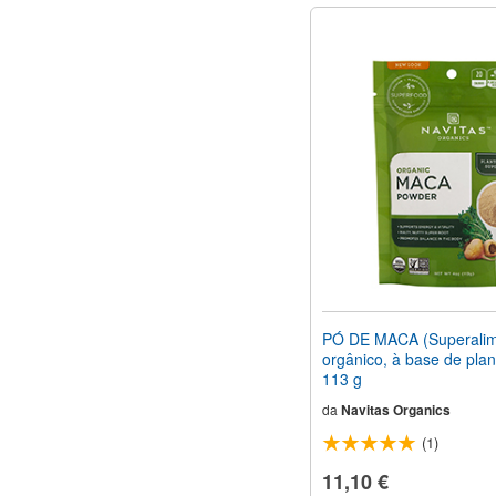
PÓ DE MACA (Superali
orgânico, à base de plan
113 g
da
Navitas Organics
(1)
11,10 €