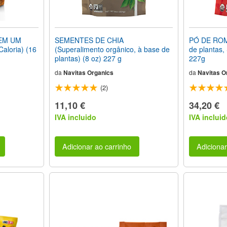
EM UM
SEMENTES DE CHIA
PÓ DE ROMÃ
loria) (16
(Superalimento orgânico, à base de
de plantas,
plantas) (8 oz) 227 g
227g
da
Navitas Organics
da
Navitas O
(2)
11,10 €
34,20 €
IVA incluido
IVA incluid
Adicionar ao carrinho
Adicionar