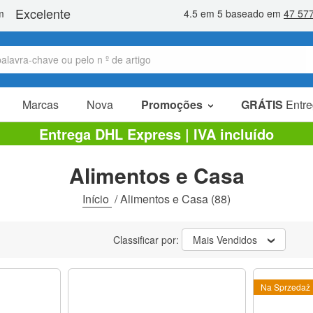
Marcas
Nova
Promoções
GRÁTIS
Entre
Artigos em promoção
Entrega DHL Express | IVA incluído
Pacotes promocionais
Alimentos e Casa
Liquidaçao
Início
/
Alimentos e Casa
(88)
Classificar por:
Mais Vendidos
Na Sprzedaż