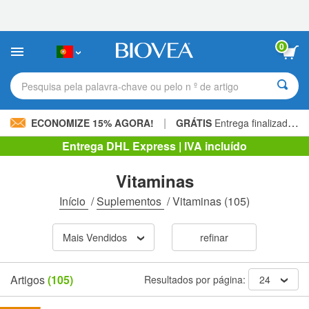
Observação:
este
site
inclui
0
um
sistema
de
Pesquisa pela palavra-chave ou pelo n º de artigo
acessibilidade.
|
ECONOMIZE 15% AGORA!
GRÁTIS
Entrega finalizada 60,00 € »
Entrega DHL Express | IVA incluído
Vitaminas
Início
/
Suplementos
/
Vitaminas
(105)
Mais Vendidos
refinar
Artigos
(105)
Resultados por página:
24